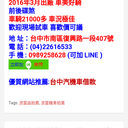
2016年3月出廠 車美好騎
前後碟煞
車騎21000多 車況極佳
歡迎現場試車 喜歡價可議
地 址：
台中市南區復興路一段407號
電 話：
(04)22616533
手 機 :
0989258628
(可加 LINE )
優質網站推薦:
台中汽機車借款
Tags:
流當品拍賣
,
流當機車拍賣
文