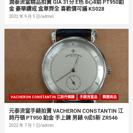
潤泰流當精品拍賣 GIA 31分 E色 8心8箭 PT950鉑
金 豪華鑽戒 盒單齊全 喜歡價可議 KS028
2022 年 9 月 5 日
admin
VACHERON CONSTANTIN 江詩丹頓錶
手錶流當品
精選商品
元泰流當手錶拍賣 VACHERON CONSTANTIN 江
詩丹頓 PT950 鉑金 手上鍊 男錶 9成5新 ZR546
2022 年 7 月 1 日
admin