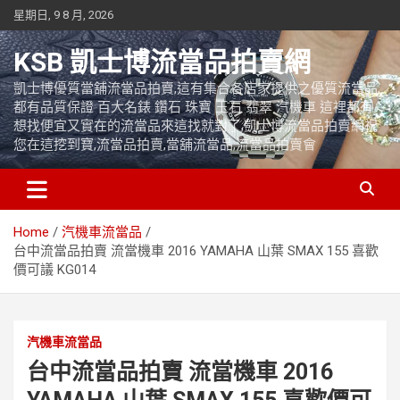
Skip
星期日, 9 8 月, 2026
to
content
KSB 凱士博流當品拍賣網
凱士博優質當舖流當品拍賣,這有集合各店家提供之優質流當品,
都有品質保證 百大名錶 鑽石 珠寶 玉石 翡翠 汽機車 這裡都有
想找便宜又實在的流當品來這找就對了,凱士博流當品拍賣網祝
您在這挖到寶,流當品拍賣,當舖流當品,流當品拍賣會
Home
汽機車流當品
台中流當品拍賣 流當機車 2016 YAMAHA 山葉 SMAX 155 喜歡
價可議 KG014
汽機車流當品
台中流當品拍賣 流當機車 2016