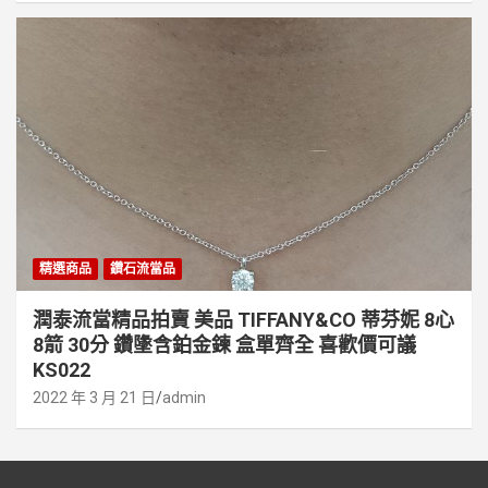
精選商品
鑽石流當品
潤泰流當精品拍賣 美品 TIFFANY&CO 蒂芬妮 8心
8箭 30分 鑽墬含鉑金鍊 盒單齊全 喜歡價可議
KS022
2022 年 3 月 21 日
admin