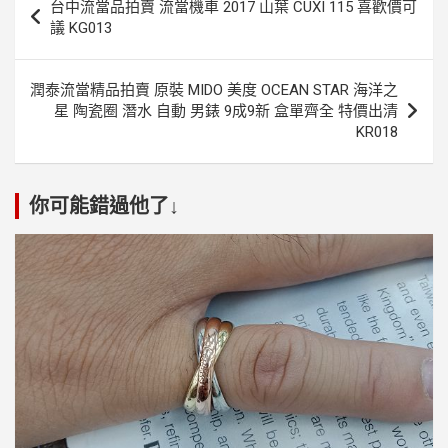
台中流當品拍賣 流當機車 2017 山葉 CUXI 115 喜歡價可
章
議 KG013
導
覽
潤泰流當精品拍賣 原裝 MIDO 美度 OCEAN STAR 海洋之
星 陶瓷圈 潛水 自動 男錶 9成9新 盒單齊全 特價出清
KR018
你可能錯過他了↓