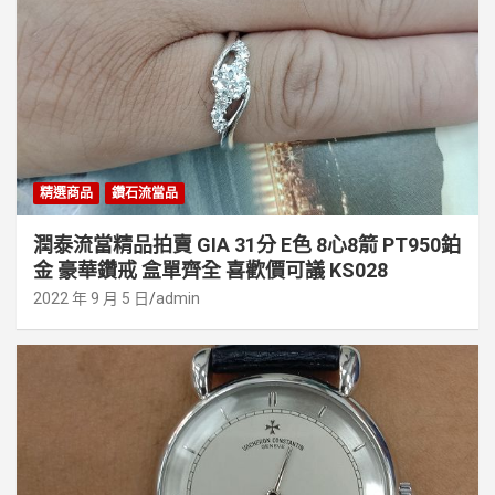
精選商品
鑽石流當品
潤泰流當精品拍賣 GIA 31分 E色 8心8箭 PT950鉑
金 豪華鑽戒 盒單齊全 喜歡價可議 KS028
2022 年 9 月 5 日
admin