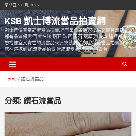
Skip
星期日, 9 8 月, 2026
to
content
KSB 凱士博流當品拍賣網
凱士博優質當舖流當品拍賣,這有集合各店家提供之優質流當品,
都有品質保證 百大名錶 鑽石 珠寶 玉石 翡翠 汽機車 這裡都有
想找便宜又實在的流當品來這找就對了,凱士博流當品拍賣網祝
您在這挖到寶,流當品拍賣,當舖流當品,流當品拍賣會
Home
鑽石流當品
分類:
鑽石流當品