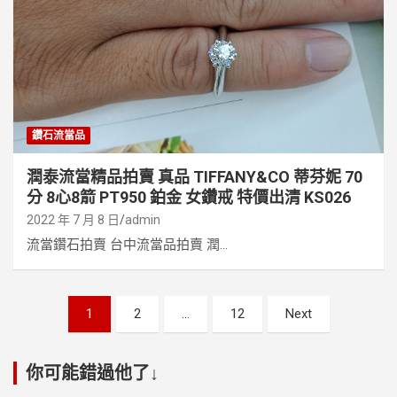
鑽石流當品
潤泰流當精品拍賣 真品 TIFFANY&CO 蒂芬妮 70
分 8心8箭 PT950 鉑金 女鑽戒 特價出清 KS026
2022 年 7 月 8 日
admin
流當鑽石拍賣 台中流當品拍賣 潤...
文
1
2
...
12
Next
章
分
你可能錯過他了↓
頁