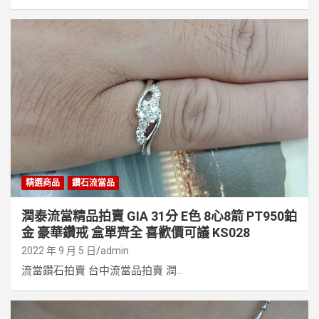
精選商品
鑽石流當品
潤泰流當精品拍賣 GIA 31分 E色 8心8箭 PT950鉑
金 豪華鑽戒 盒單齊全 喜歡價可議 KS028
2022 年 9 月 5 日
admin
流當鑽石拍賣 台中流當品拍賣 潤...