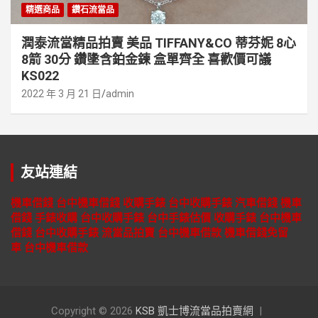
精選商品
鑽石流當品
潤泰流當精品拍賣 美品 TIFFANY&CO 蒂芬妮 8心
8箭 30分 鑽墬含鉑金鍊 盒單齊全 喜歡價可議
KS022
2022 年 3 月 21 日
admin
友站連結
機車借錢
台中機車借錢
收購手錶
台中收購手錶
汽車借錢
機車
借錢
手錶收購
台中收購手錶
台中手錶估價
收購手錶
台中機車
借錢
台中收購手錶
流當品拍賣
台中機車借款
機車借錢免留
車
台中機車借款
Copyright © 2026
KSB 凱士博流當品拍賣網