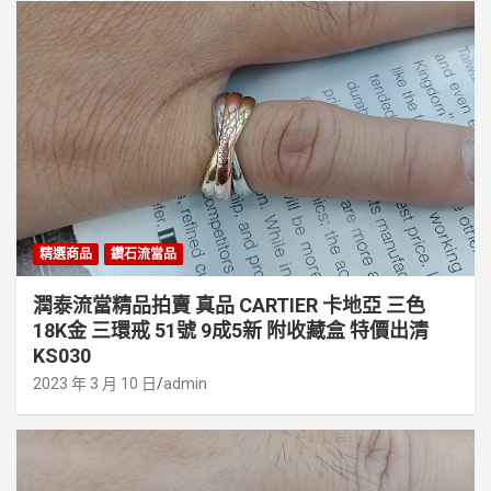
精選商品
鑽石流當品
潤泰流當精品拍賣 真品 CARTIER 卡地亞 三色
18K金 三環戒 51號 9成5新 附收藏盒 特價出清
KS030
2023 年 3 月 10 日
admin