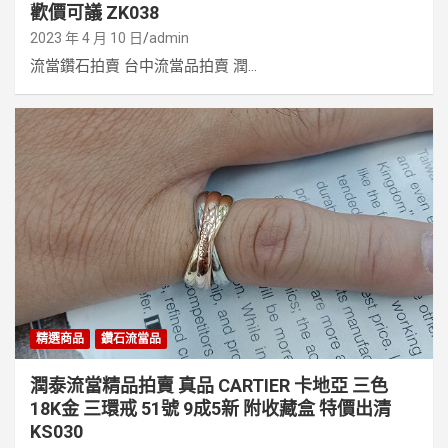
歡價可議 ZK038
2023 年 4 月 10 日
admin
流當鑽石拍賣 台中流當品拍賣 潤...
精選商品
鑽石流當品
潤泰流當精品拍賣 真品 CARTIER 卡地亞 三色
18K金 三環戒 51號 9成5新 附收藏盒 特價出清
KS030