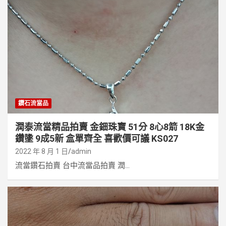
鑽石流當品
潤泰流當精品拍賣 金鈿珠寶 51分 8心8箭 18K金
鑽墬 9成5新 盒單齊全 喜歡價可議 KS027
2022 年 8 月 1 日
admin
流當鑽石拍賣 台中流當品拍賣 潤...