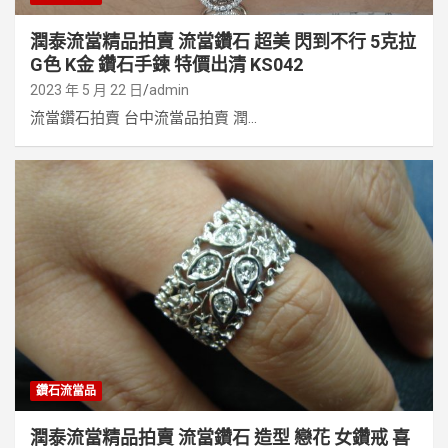
潤泰流當精品拍賣 流當鑽石 超美 閃到不行 5克拉
G色 K金 鑽石手鍊 特價出清 KS042
2023 年 5 月 22 日
admin
流當鑽石拍賣 台中流當品拍賣 潤...
鑽石流當品
潤泰流當精品拍賣 流當鑽石 造型 戀花 女鑽戒 喜