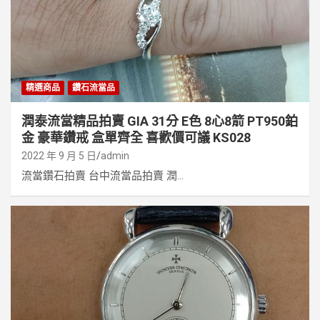
精選商品
鑽石流當品
潤泰流當精品拍賣 GIA 31分 E色 8心8箭 PT950鉑
金 豪華鑽戒 盒單齊全 喜歡價可議 KS028
2022 年 9 月 5 日
admin
流當鑽石拍賣 台中流當品拍賣 潤...