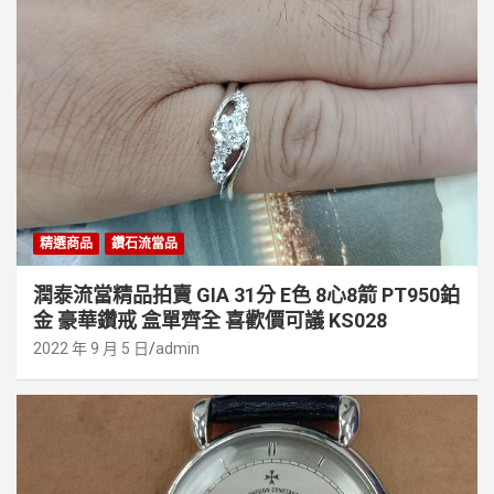
精選商品
鑽石流當品
潤泰流當精品拍賣 GIA 31分 E色 8心8箭 PT950鉑
金 豪華鑽戒 盒單齊全 喜歡價可議 KS028
2022 年 9 月 5 日
admin