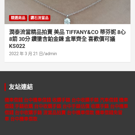
精選商品
鑽石流當品
潤泰流當精品拍賣 美品 TIFFANY&CO 蒂芬妮 8心
8箭 30分 鑽墬含鉑金鍊 盒單齊全 喜歡價可議
KS022
2022 年 3 月 21 日
admin
友站連結
機車借錢
台中機車借錢
收購手錶
台中收購手錶
汽車借錢
機車
借錢
手錶收購
台中收購手錶
台中手錶估價
收購手錶
台中機車
借錢
台中收購手錶
流當品拍賣
台中機車借款
機車借錢免留
車
台中機車借款