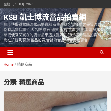
Skip
星期一, 10 8 月, 2026
to
content
KSB 凱士博流當品拍賣網
凱士博優質當舖流當品拍賣,這有集合各店家提供之優質流當品,
都有品質保證 百大名錶 鑽石 珠寶 玉石 翡翠 汽機車 這裡都有
想找便宜又實在的流當品來這找就對了,凱士博流當品拍賣網祝
您在這挖到寶,流當品拍賣,當舖流當品,流當品拍賣會
Home
精選商品
分類:
精選商品