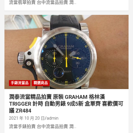
流當翡翠拍賣 台中流當品拍賣 潤...
手錶流當品
精選商品
潤泰流當精品拍賣 原裝 GRAHAM 格林漢
TRIGGER 計時 自動男錶 9成5新 盒單齊 喜歡價可
議 ZR484
2021 年 10 月 20 日
admin
流當手錶拍賣 台中流當品拍賣 潤...