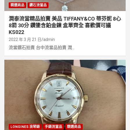
精選商品
鑽石流當品
潤泰流當精品拍賣 美品 TIFFANY&CO 蒂芬妮 8心
8箭 30分 鑽墬含鉑金鍊 盒單齊全 喜歡價可議
KS022
2022 年 3 月 21 日
admin
流當鑽石拍賣 台中流當品拍賣 潤...
LONGINES 浪琴錶
手錶流當品
精選商品