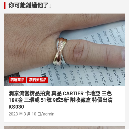
分
你可能錯過他了↓
頁
精選商品
鑽石流當品
潤泰流當精品拍賣 真品 CARTIER 卡地亞 三色
18K金 三環戒 51號 9成5新 附收藏盒 特價出清
KS030
2023 年 3 月 10 日
admin