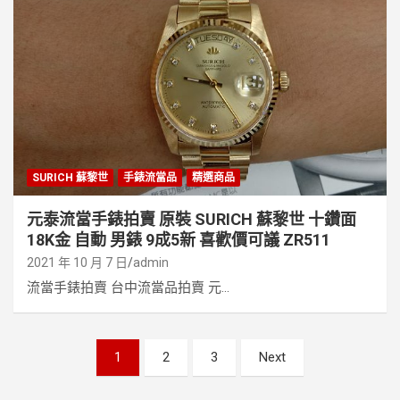
SURICH 蘇黎世
手錶流當品
精選商品
元泰流當手錶拍賣 原裝 SURICH 蘇黎世 十鑽面
18K金 自動 男錶 9成5新 喜歡價可議 ZR511
2021 年 10 月 7 日
admin
流當手錶拍賣 台中流當品拍賣 元...
文
1
2
3
Next
章