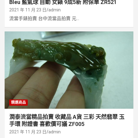
Bleu 藍氣球 自動 女錶 9成5新 附保單 ZR521
2021 年 11 月 23 日
admin
流當手錶拍賣 台中流當品拍賣 元...
精選商品
潤泰流當精品拍賣 收藏品 A貨 三彩 天然翡翠 玉
手環 附證書 喜歡價可議 ZF005
2021 年 11 月 23 日
admin