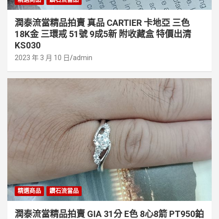
潤泰流當精品拍賣 真品 CARTIER 卡地亞 三色
18K金 三環戒 51號 9成5新 附收藏盒 特價出清
KS030
2023 年 3 月 10 日
admin
精選商品
鑽石流當品
潤泰流當精品拍賣 GIA 31分 E色 8心8箭 PT950鉑