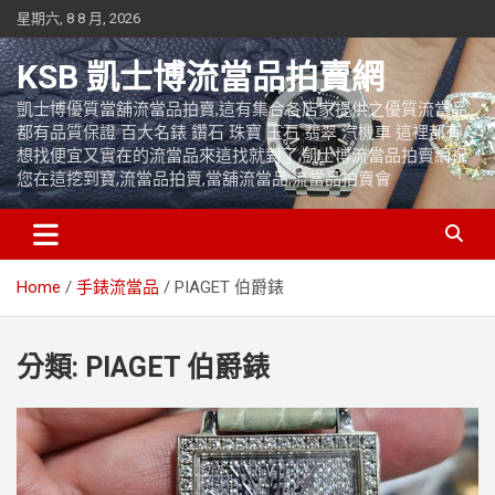
Skip
星期六, 8 8 月, 2026
to
content
KSB 凱士博流當品拍賣網
凱士博優質當舖流當品拍賣,這有集合各店家提供之優質流當品,
都有品質保證 百大名錶 鑽石 珠寶 玉石 翡翠 汽機車 這裡都有
想找便宜又實在的流當品來這找就對了,凱士博流當品拍賣網祝
您在這挖到寶,流當品拍賣,當舖流當品,流當品拍賣會
Home
手錶流當品
PIAGET 伯爵錶
分類:
PIAGET 伯爵錶