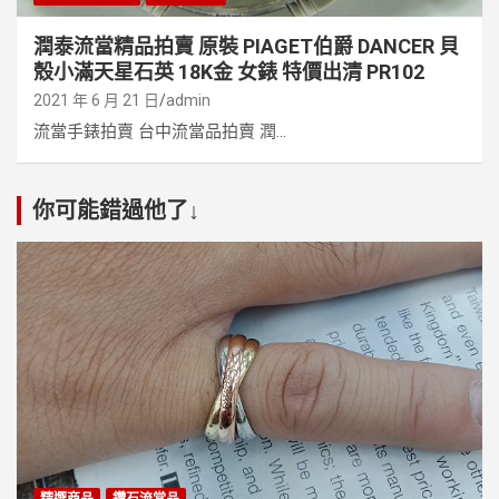
潤泰流當精品拍賣 原裝 PIAGET伯爵 DANCER 貝
殼小滿天星石英 18K金 女錶 特價出清 PR102
2021 年 6 月 21 日
admin
流當手錶拍賣 台中流當品拍賣 潤...
你可能錯過他了↓
精選商品
鑽石流當品