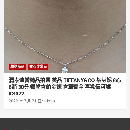
精選商品
鑽石流當品
潤泰流當精品拍賣 美品 TIFFANY&CO 蒂芬妮 8心
8箭 30分 鑽墬含鉑金鍊 盒單齊全 喜歡價可議
KS022
2022 年 3 月 21 日
admin