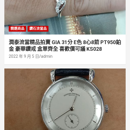
精選商品
鑽石流當品
潤泰流當精品拍賣 GIA 31分 E色 8心8箭 PT950鉑
金 豪華鑽戒 盒單齊全 喜歡價可議 KS028
2022 年 9 月 5 日
admin