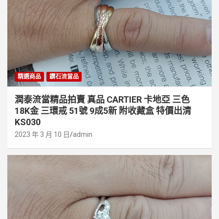
精選商品
鑽石流當品
潤泰流當精品拍賣 真品 CARTIER 卡地亞 三色
18K金 三環戒 51號 9成5新 附收藏盒 特價出清
KS030
2023 年 3 月 10 日
admin