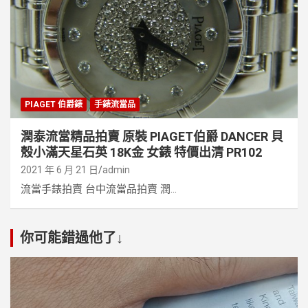
PIAGET 伯爵錶
手錶流當品
潤泰流當精品拍賣 原裝 PIAGET伯爵 DANCER 貝
殼小滿天星石英 18K金 女錶 特價出清 PR102
2021 年 6 月 21 日
admin
流當手錶拍賣 台中流當品拍賣 潤...
你可能錯過他了↓