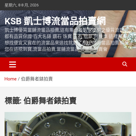
Skip
星期六, 8 8 月, 2026
to
content
KSB 凱士博流當品拍賣網
凱士博優質當舖流當品拍賣,這有集合各店家提供之優質流當品,
都有品質保證 百大名錶 鑽石 珠寶 玉石 翡翠 汽機車 這裡都有
想找便宜又實在的流當品來這找就對了,凱士博流當品拍賣網祝
您在這挖到寶,流當品拍賣,當舖流當品,流當品拍賣會
Home
伯爵舞者錶拍賣
標籤:
伯爵舞者錶拍賣