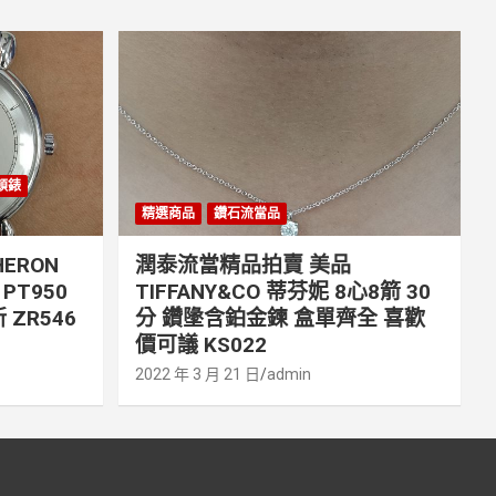
丹頓錶
精選商品
鑽石流當品
ERON
潤泰流當精品拍賣 美品
PT950
TIFFANY&CO 蒂芬妮 8心8箭 30
 ZR546
分 鑽墬含鉑金鍊 盒單齊全 喜歡
價可議 KS022
2022 年 3 月 21 日
admin