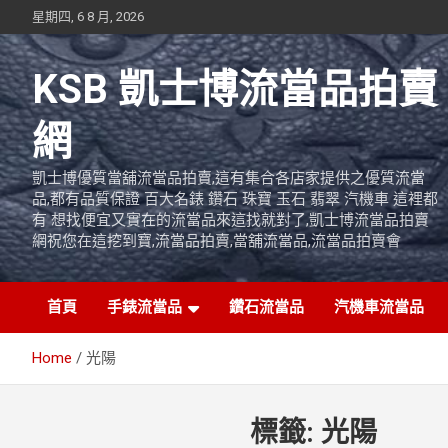
Skip
星期四, 6 8 月, 2026
to
content
KSB 凱士博流當品拍賣
網
凱士博優質當舖流當品拍賣,這有集合各店家提供之優質流當
品,都有品質保證 百大名錶 鑽石 珠寶 玉石 翡翠 汽機車 這裡都
有 想找便宜又實在的流當品來這找就對了,凱士博流當品拍賣
網祝您在這挖到寶,流當品拍賣,當舖流當品,流當品拍賣會
首頁
手錶流當品
鑽石流當品
汽機車流當品
Home
光陽
標籤:
光陽