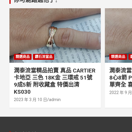
精選商品
鑽石流當品
精選商品
潤泰流當精品拍賣 真品 CARTIER
潤泰流當精
卡地亞 三色 18K金 三環戒 51號
8心8箭 
9成5新 附收藏盒 特價出清
單齊全 喜
KS030
2022 年 9 月
2023 年 3 月 10 日
admin