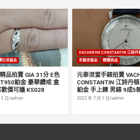
VACHERON CONSTANTIN 江詩
鑽石流當品
手錶流當品
精選商品
品拍賣 GIA 31分 E色
元泰流當手錶拍賣 VACH
PT950鉑金 豪華鑽戒 盒
CONSTANTIN 江詩丹頓 
歡價可議 KS028
鉑金 手上鍊 男錶 9成5新
 5 日
admin
2022 年 7 月 1 日
admin