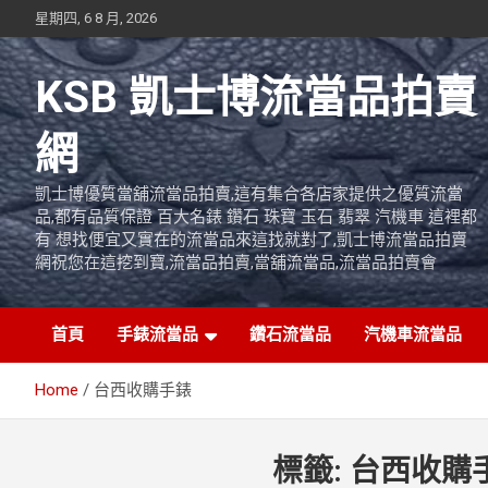
Skip
星期四, 6 8 月, 2026
to
content
KSB 凱士博流當品拍賣
網
凱士博優質當舖流當品拍賣,這有集合各店家提供之優質流當
品,都有品質保證 百大名錶 鑽石 珠寶 玉石 翡翠 汽機車 這裡都
有 想找便宜又實在的流當品來這找就對了,凱士博流當品拍賣
網祝您在這挖到寶,流當品拍賣,當舖流當品,流當品拍賣會
首頁
手錶流當品
鑽石流當品
汽機車流當品
Home
台西收購手錶
標籤:
台西收購