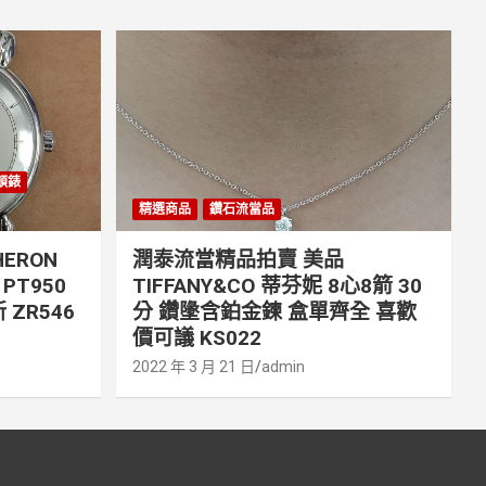
丹頓錶
精選商品
鑽石流當品
ERON
潤泰流當精品拍賣 美品
PT950
TIFFANY&CO 蒂芬妮 8心8箭 30
 ZR546
分 鑽墬含鉑金鍊 盒單齊全 喜歡
價可議 KS022
2022 年 3 月 21 日
admin