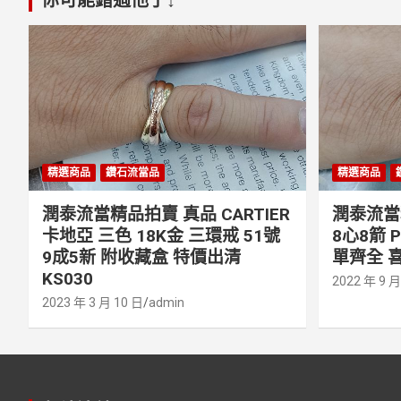
精選商品
鑽石流當品
精選商品
潤泰流當精品拍賣 真品 CARTIER
潤泰流當精
卡地亞 三色 18K金 三環戒 51號
8心8箭 
9成5新 附收藏盒 特價出清
單齊全 喜
KS030
2022 年 9 月
2023 年 3 月 10 日
admin