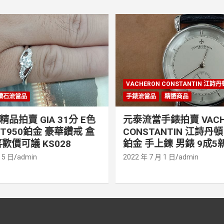
VACHERON CONSTANTIN 江詩
鑽石流當品
手錶流當品
精選商品
品拍賣 GIA 31分 E色
元泰流當手錶拍賣 VACH
PT950鉑金 豪華鑽戒 盒
CONSTANTIN 江詩丹頓 
歡價可議 KS028
鉑金 手上鍊 男錶 9成5新
 5 日
admin
2022 年 7 月 1 日
admin