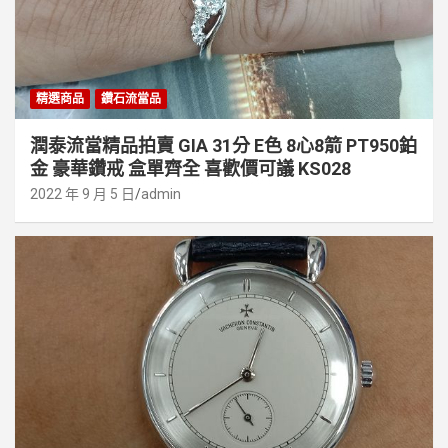
精選商品
鑽石流當品
潤泰流當精品拍賣 GIA 31分 E色 8心8箭 PT950鉑
金 豪華鑽戒 盒單齊全 喜歡價可議 KS028
2022 年 9 月 5 日
admin