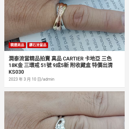
精選商品
鑽石流當品
潤泰流當精品拍賣 真品 CARTIER 卡地亞 三色
18K金 三環戒 51號 9成5新 附收藏盒 特價出清
KS030
2023 年 3 月 10 日
admin