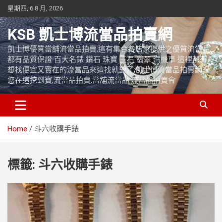
Skip
星期四, 6 8 月, 2026
to
content
KSB 凱士博流當品拍賣網
凱士博優質當舖流當品拍賣,這有集合各店家提供之優質流當品,
都有品質保證 百大名錶 鑽石 珠寶 玉石 翡翠 汽機車 這裡都有
想找便宜又實在的流當品來這找就對了,凱士博流當品拍賣網祝
您在這挖到寶,流當品拍賣,當舖流當品,流當品拍賣會
Home
斗六收購手錶
標籤:
斗六收購手錶