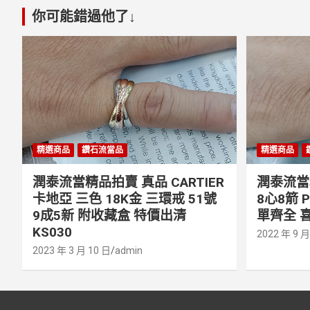
你可能錯過他了↓
精選商品
鑽石流當品
精選商品
潤泰流當精品拍賣 真品 CARTIER
潤泰流當精
卡地亞 三色 18K金 三環戒 51號
8心8箭 
9成5新 附收藏盒 特價出清
單齊全 喜
KS030
2022 年 9 月
2023 年 3 月 10 日
admin