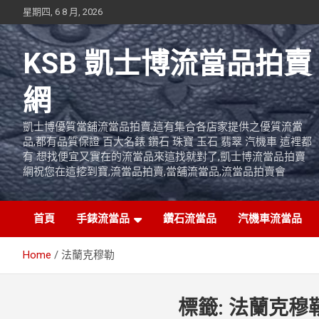
Skip
星期四, 6 8 月, 2026
to
content
KSB 凱士博流當品拍賣
網
凱士博優質當舖流當品拍賣,這有集合各店家提供之優質流當
品,都有品質保證 百大名錶 鑽石 珠寶 玉石 翡翠 汽機車 這裡都
有 想找便宜又實在的流當品來這找就對了,凱士博流當品拍賣
網祝您在這挖到寶,流當品拍賣,當舖流當品,流當品拍賣會
首頁
手錶流當品
鑽石流當品
汽機車流當品
Home
法蘭克穆勒
標籤:
法蘭克穆