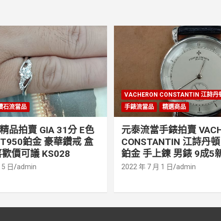
VACHERON CONSTANTIN 江詩
鑽石流當品
手錶流當品
精選商品
品拍賣 GIA 31分 E色
元泰流當手錶拍賣 VACH
PT950鉑金 豪華鑽戒 盒
CONSTANTIN 江詩丹頓 
歡價可議 KS028
鉑金 手上鍊 男錶 9成5新
 5 日
admin
2022 年 7 月 1 日
admin