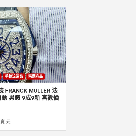
手錶流當品
精選商品
RANCK MULLER 法
自動 男錶 9成9新 喜歡價
元...