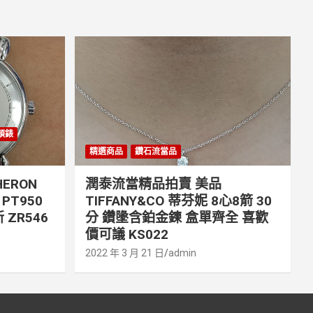
丹頓錶
精選商品
鑽石流當品
ERON
潤泰流當精品拍賣 美品
PT950
TIFFANY&CO 蒂芬妮 8心8箭 30
 ZR546
分 鑽墬含鉑金鍊 盒單齊全 喜歡
價可議 KS022
2022 年 3 月 21 日
admin