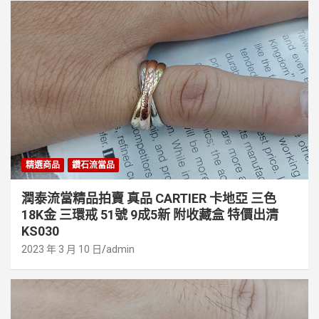
精選商品
鑽石流當品
潤泰流當精品拍賣 真品 CARTIER 卡地亞 三色
18K金 三環戒 51號 9成5新 附收藏盒 特價出清
KS030
2023 年 3 月 10 日
admin