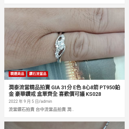
精選商品
鑽石流當品
潤泰流當精品拍賣 GIA 31分 E色 8心8箭 PT950鉑
金 豪華鑽戒 盒單齊全 喜歡價可議 KS028
2022 年 9 月 5 日
admin
流當鑽石拍賣 台中流當品拍賣 潤...