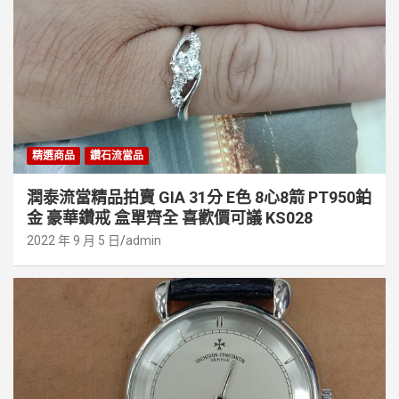
精選商品
鑽石流當品
潤泰流當精品拍賣 GIA 31分 E色 8心8箭 PT950鉑
金 豪華鑽戒 盒單齊全 喜歡價可議 KS028
2022 年 9 月 5 日
admin