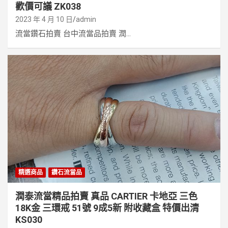
歡價可議 ZK038
2023 年 4 月 10 日
admin
流當鑽石拍賣 台中流當品拍賣 潤...
精選商品
鑽石流當品
潤泰流當精品拍賣 真品 CARTIER 卡地亞 三色
18K金 三環戒 51號 9成5新 附收藏盒 特價出清
KS030