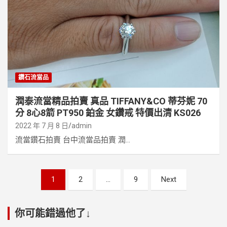
鑽石流當品
潤泰流當精品拍賣 真品 TIFFANY&CO 蒂芬妮 70
分 8心8箭 PT950 鉑金 女鑽戒 特價出清 KS026
2022 年 7 月 8 日
admin
流當鑽石拍賣 台中流當品拍賣 潤...
文
1
2
...
9
Next
章
分
你可能錯過他了↓
頁