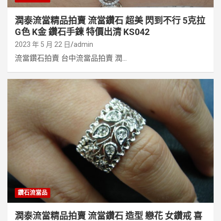
潤泰流當精品拍賣 流當鑽石 超美 閃到不行 5克拉
G色 K金 鑽石手鍊 特價出清 KS042
2023 年 5 月 22 日
admin
流當鑽石拍賣 台中流當品拍賣 潤...
鑽石流當品
潤泰流當精品拍賣 流當鑽石 造型 戀花 女鑽戒 喜