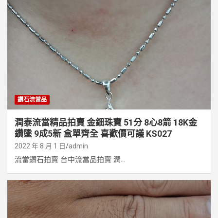
鑽石流當品
潤泰流當精品拍賣 金鈿珠寶 51分 8心8箭 18K金
鑽墬 9成5新 盒單齊全 喜歡價可議 KS027
2022 年 8 月 1 日
admin
流當鑽石拍賣 台中流當品拍賣 潤...