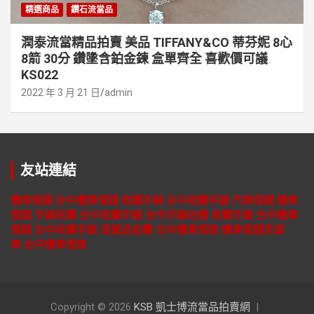
精選商品
鑽石流當品
潤泰流當精品拍賣 美品 TIFFANY&CO 蒂芬妮 8心
8箭 30分 鑽墬含鉑金鍊 盒單齊全 喜歡價可議
KS022
2022 年 3 月 21 日
admin
友站連結
機車借錢
台中機車借錢
收購手錶
台中收購手錶
汽車借錢
機車
借錢
手錶收購
台中收購手錶
台中手錶估價
收購手錶
台中機車
借錢
台中收購手錶
流當品拍賣
台中機車借款
機車借錢免留
車
台中機車借款
Copyright © 2026
KSB 凱士博流當品拍賣網