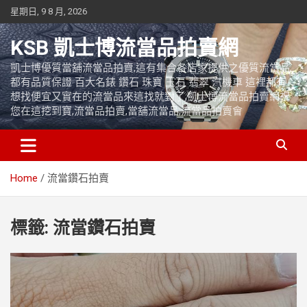
Skip
星期日, 9 8 月, 2026
to
content
KSB 凱士博流當品拍賣網
凱士博優質當舖流當品拍賣,這有集合各店家提供之優質流當品,
都有品質保證 百大名錶 鑽石 珠寶 玉石 翡翠 汽機車 這裡都有
想找便宜又實在的流當品來這找就對了,凱士博流當品拍賣網祝
您在這挖到寶,流當品拍賣,當舖流當品,流當品拍賣會
Home
流當鑽石拍賣
標籤:
流當鑽石拍賣