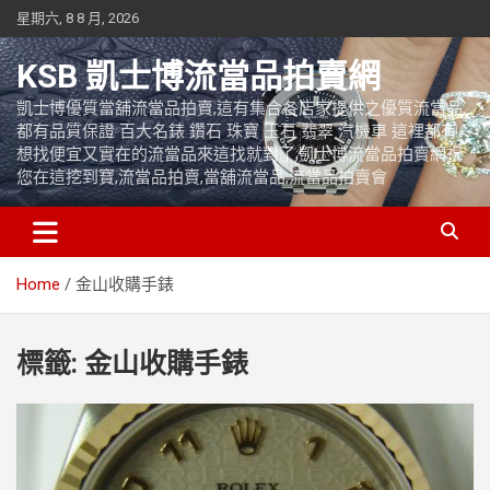
Skip
星期六, 8 8 月, 2026
to
content
KSB 凱士博流當品拍賣網
凱士博優質當舖流當品拍賣,這有集合各店家提供之優質流當品,
都有品質保證 百大名錶 鑽石 珠寶 玉石 翡翠 汽機車 這裡都有
想找便宜又實在的流當品來這找就對了,凱士博流當品拍賣網祝
您在這挖到寶,流當品拍賣,當舖流當品,流當品拍賣會
Home
金山收購手錶
標籤:
金山收購手錶