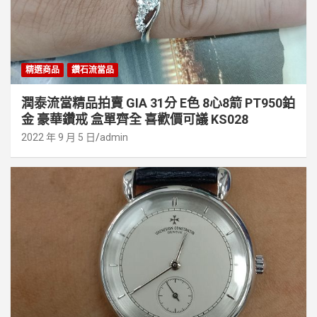
精選商品
鑽石流當品
潤泰流當精品拍賣 GIA 31分 E色 8心8箭 PT950鉑
金 豪華鑽戒 盒單齊全 喜歡價可議 KS028
2022 年 9 月 5 日
admin