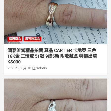
精選商品
鑽石流當品
潤泰流當精品拍賣 真品 CARTIER 卡地亞 三色
18K金 三環戒 51號 9成5新 附收藏盒 特價出清
KS030
2023 年 3 月 10 日
admin