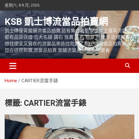
Skip
星期六, 8 8 月, 2026
to
content
KSB 凱士博流當品拍賣網
凱士博優質當舖流當品拍賣,這有集合各店家提供之優質流當品,
都有品質保證 百大名錶 鑽石 珠寶 玉石 翡翠 汽機車 這裡都有
想找便宜又實在的流當品來這找就對了,凱士博流當品拍賣網祝
您在這挖到寶,流當品拍賣,當舖流當品,流當品拍賣會
Home
CARTIER流當手錶
標籤:
CARTIER流當手錶