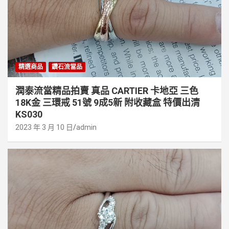
精選商品
鑽石流當品
潤泰流當精品拍賣 真品 CARTIER 卡地亞 三色
18K金 三環戒 51號 9成5新 附收藏盒 特價出清
KS030
2023 年 3 月 10 日
admin