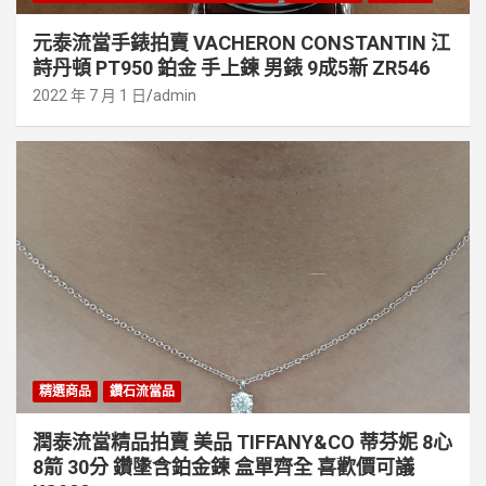
元泰流當手錶拍賣 VACHERON CONSTANTIN 江
詩丹頓 PT950 鉑金 手上鍊 男錶 9成5新 ZR546
2022 年 7 月 1 日
admin
精選商品
鑽石流當品
潤泰流當精品拍賣 美品 TIFFANY&CO 蒂芬妮 8心
8箭 30分 鑽墬含鉑金鍊 盒單齊全 喜歡價可議