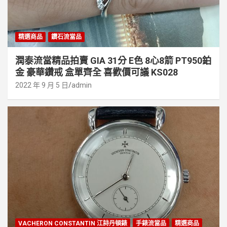
精選商品
鑽石流當品
潤泰流當精品拍賣 GIA 31分 E色 8心8箭 PT950鉑
金 豪華鑽戒 盒單齊全 喜歡價可議 KS028
2022 年 9 月 5 日
admin
VACHERON CONSTANTIN 江詩丹頓錶
手錶流當品
精選商品