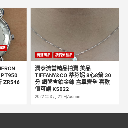
丹頓錶
精選商品
鑽石流當品
ERON
潤泰流當精品拍賣 美品
PT950
TIFFANY&CO 蒂芬妮 8心8箭 30
 ZR546
分 鑽墬含鉑金鍊 盒單齊全 喜歡
價可議 KS022
2022 年 3 月 21 日
admin