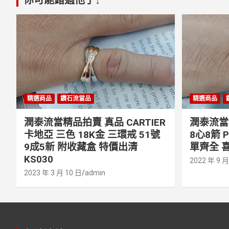
精選商品
鑽石流當品
精選商品
潤泰流當精品拍賣 真品 CARTIER
潤泰流當精
卡地亞 三色 18K金 三環戒 51號
8心8箭 
9成5新 附收藏盒 特價出清
單齊全 喜
KS030
2022 年 9 月
2023 年 3 月 10 日
admin