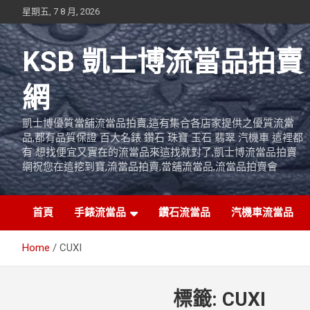
Skip
星期五, 7 8 月, 2026
to
content
KSB 凱士博流當品拍賣
網
凱士博優質當舖流當品拍賣,這有集合各店家提供之優質流當
品,都有品質保證 百大名錶 鑽石 珠寶 玉石 翡翠 汽機車 這裡都
有 想找便宜又實在的流當品來這找就對了,凱士博流當品拍賣
網祝您在這挖到寶,流當品拍賣,當舖流當品,流當品拍賣會
首頁
手錶流當品
鑽石流當品
汽機車流當品
Home
CUXI
標籤:
CUXI