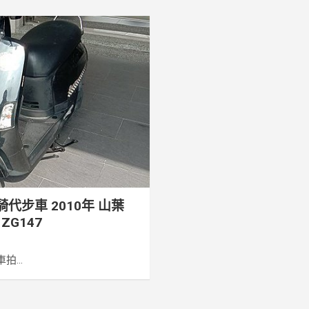
代步車 2010年 山葉
 ZG147
...