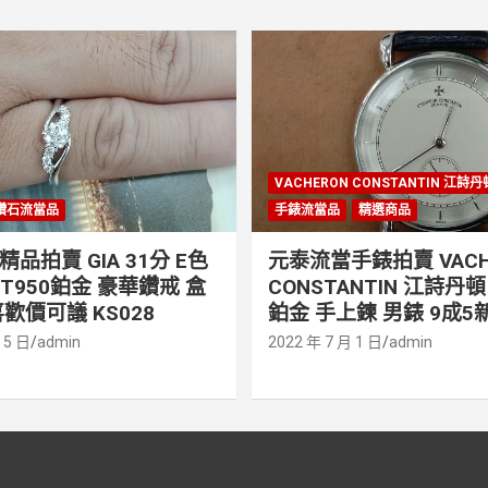
VACHERON CONSTANTIN 江詩
鑽石流當品
手錶流當品
精選商品
品拍賣 GIA 31分 E色
元泰流當手錶拍賣 VACH
PT950鉑金 豪華鑽戒 盒
CONSTANTIN 江詩丹頓 
歡價可議 KS028
鉑金 手上鍊 男錶 9成5新
 5 日
admin
2022 年 7 月 1 日
admin