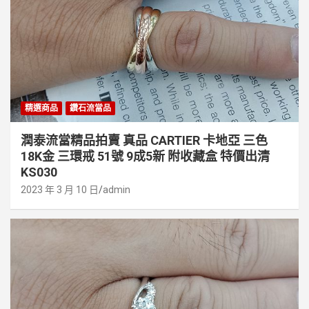
精選商品
鑽石流當品
潤泰流當精品拍賣 真品 CARTIER 卡地亞 三色
18K金 三環戒 51號 9成5新 附收藏盒 特價出清
KS030
2023 年 3 月 10 日
admin