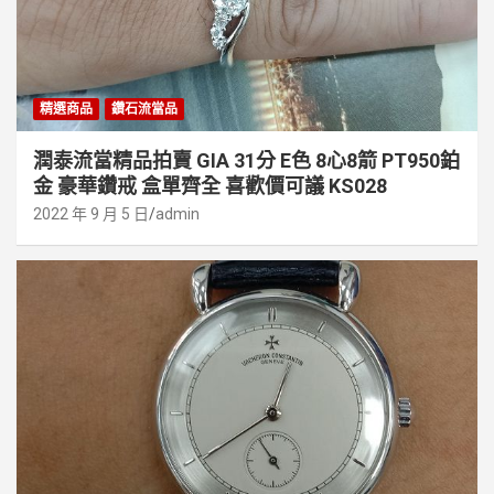
精選商品
鑽石流當品
潤泰流當精品拍賣 GIA 31分 E色 8心8箭 PT950鉑
金 豪華鑽戒 盒單齊全 喜歡價可議 KS028
2022 年 9 月 5 日
admin