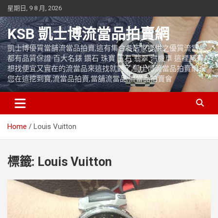
Skip
星期日, 9 8 月, 2026
to
content
KSB 凱士博流當品拍賣網
凱士博優質當舖流當品拍賣,這有集合各店家提供之優質流當品,
都有品質保證 百大名錶 鑽石 珠寶 玉石 翡翠 汽機車 這裡都有
想找便宜又實在的流當品來這找就對了,凱士博流當品拍賣網祝
您在這挖到寶,流當品拍賣,當舖流當品,流當品拍賣會
Home
Louis Vuitton
標籤:
Louis Vuitton