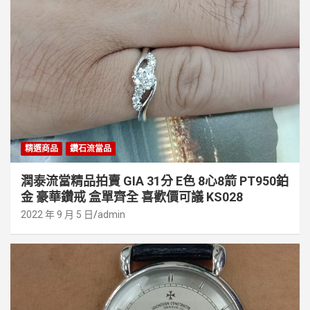
精選商品
鑽石流當品
潤泰流當精品拍賣 GIA 31分 E色 8心8箭 PT950鉑
金 豪華鑽戒 盒單齊全 喜歡價可議 KS028
2022 年 9 月 5 日
admin