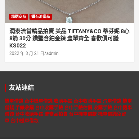
精選商品
鑽石流當品
潤泰流當精品拍賣 美品 TIFFANY&CO 蒂芬妮 8心
8箭 30分 鑽墬含鉑金鍊 盒單齊全 喜歡價可議
KS022
2022 年 3 月 21 日
admin
友站連結
機車借錢
台中機車借錢
收購手錶
台中收購手錶
汽車借錢
機車
借錢
手錶收購
台中收購手錶
台中手錶估價
收購手錶
台中機車
借錢
台中收購手錶
流當品拍賣
台中機車借款
機車借錢免留
車
台中機車借款