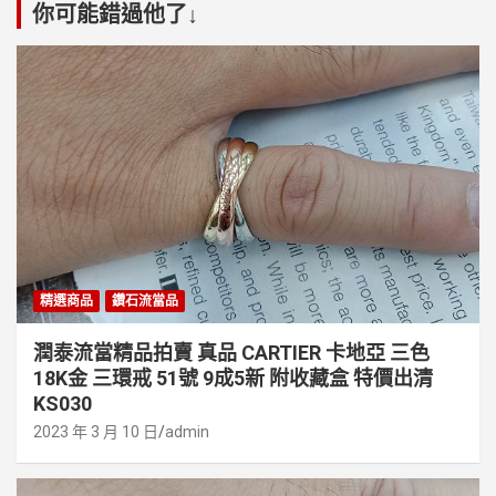
你可能錯過他了↓
精選商品
鑽石流當品
潤泰流當精品拍賣 真品 CARTIER 卡地亞 三色
18K金 三環戒 51號 9成5新 附收藏盒 特價出清
KS030
2023 年 3 月 10 日
admin