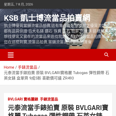
Skip
星期五, 7 8 月, 2026
to
content
KSB 凱士博流當品拍賣網
凱士博優質當舖流當品拍賣,這有集合各店家提供之優質流當品,
都有品質保證 百大名錶 鑽石 珠寶 玉石 翡翠 汽機車 這裡都有
想找便宜又實在的流當品來這找就對了,凱士博流當品拍賣網祝
您在這挖到寶,流當品拍賣,當舖流當品,流當品拍賣會
Home
手錶流當品
元泰流當手錶拍賣 原裝 BVLGARI寶格麗 Tubogas 彈性鋼帶 石
英女錶 盒單齊 9成5新 喜歡價可議 ZR493
BVLGARI 寶格麗錶
手錶流當品
元泰流當手錶拍賣 原裝 BVLGARI寶