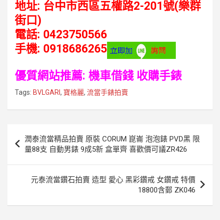
地址: 台中市西區五權路2-201號(樂群
街口)
電話: 0423750566
手機: 0918686265
優質網站推薦:
機車借錢
收購手錶
Tags:
BVLGARI
,
寶格麗
,
流當手錶拍賣
文
潤泰流當精品拍賣 原裝 CORUM 崑崙 泡泡錶 PVD黑 限
章
量88支 自動男錶 9成5新 盒單齊 喜歡價可議ZR426
導
覽
元泰流當鑽石拍賣 造型 愛心 黑彩鑽戒 女鑽戒 特價
18800含郵 ZK046