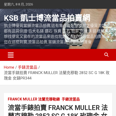
Skip
星期六, 8 8 月, 2026
to
content
KSB 凱士博流當品拍賣網
凱士博優質當舖流當品拍賣,這有集合各店家提供之優質流當品,
都有品質保證 百大名錶 鑽石 珠寶 玉石 翡翠 汽機車 這裡都有
想找便宜又實在的流當品來這找就對了,凱士博流當品拍賣網祝
您在這挖到寶,流當品拍賣,當舖流當品,流當品拍賣會
Home
手錶流當品
流當手錶拍賣 FRANCK MULLER 法蘭克穆勒 2852 SC G 18K 玫
瑰金 女錶PR344
FRANCK MULLER 法蘭克穆勒錶
手錶流當品
流當手錶拍賣 FRANCK MULLER 法