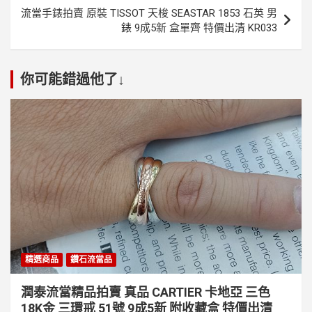
覽
流當手錶拍賣 原裝 TISSOT 天梭 SEASTAR 1853 石英 男
錶 9成5新 盒單齊 特價出清 KR033
你可能錯過他了↓
精選商品
鑽石流當品
潤泰流當精品拍賣 真品 CARTIER 卡地亞 三色
18K金 三環戒 51號 9成5新 附收藏盒 特價出清