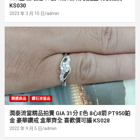
KS030
2023 年 3 月 10 日
admin
精選商品
鑽石流當品
潤泰流當精品拍賣 GIA 31分 E色 8心8箭 PT950鉑
金 豪華鑽戒 盒單齊全 喜歡價可議 KS028
2022 年 9 月 5 日
admin