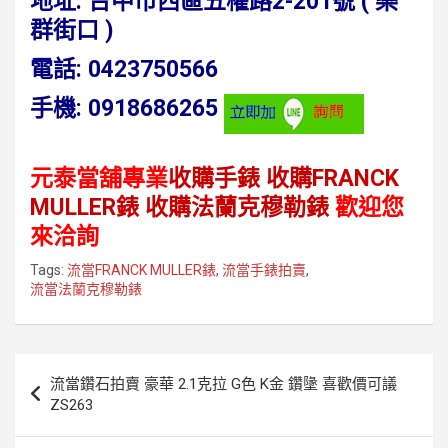
地址:
台中市西區五權路2-201號 ( 樂
群街口 )
電話
:
0423750566
手機:
0918686265
元泰當舖專業
收購手錶
收購FRANCK
MULLER錶
收購法蘭克穆勒錶
歡迎您
來洽詢
Tags:
流當FRANCK MULLER錶
,
流當手錶拍賣
,
流當法蘭克穆勒錶
文
流當鑽石拍賣 豪華 2.1克拉 G色 K金 鑽墬 喜歡價可議
章
ZS263
導