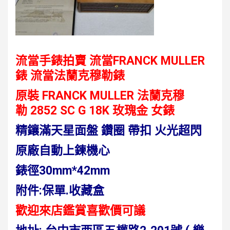
流當手錶拍賣 流當FRANCK MULLER
錶 流當法蘭克穆勒錶
原裝 FRANCK MULLER 法蘭克穆
勒 2852 SC G 18K 玫瑰金 女錶
精鑲滿天星面盤 鑽圈 帶扣 火光超閃
原廠自動上鍊機心
錶徑30mm*42mm
附件:保單.收藏盒
歡迎來店鑑賞喜歡價可議