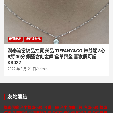
精選商品
鑽石流當品
潤泰流當精品拍賣 美品 TIFFANY&CO 蒂芬妮 8心
8箭 30分 鑽墬含鉑金鍊 盒單齊全 喜歡價可議
KS022
2022 年 3 月 21 日
admin
友站連結
機車借錢
台中機車借錢
收購手錶
台中收購手錶
汽車借錢
機車