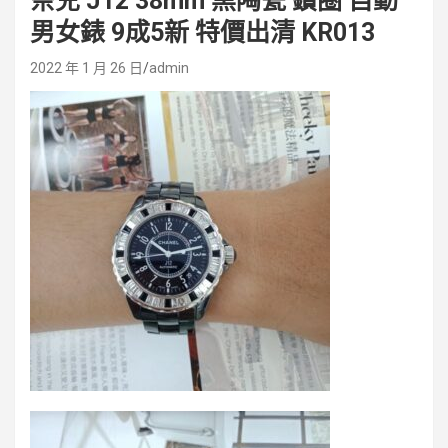
奈兒 J12 38mm 黑陶瓷 鑽圈 自動
男女錶 9成5新 特價出清 KR013
2022 年 1 月 26 日
admin