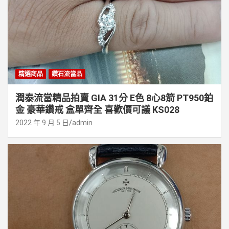
精選商品
鑽石流當品
潤泰流當精品拍賣 GIA 31分 E色 8心8箭 PT950鉑
金 豪華鑽戒 盒單齊全 喜歡價可議 KS028
2022 年 9 月 5 日
admin