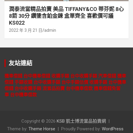
潤泰流當精品拍賣 美品 TIFFANY&CO 蒂芬妮 8心
8箭 30分 鑽墬含鉑金鍊 盒單齊全 喜歡價可議
KS022
2022 年 3 月 21 日
admin
友站連結
機車借錢
台中機車借錢
收購手錶
台中收購手錶
汽車借錢
機車
借錢
手錶收購
台中收購手錶
台中手錶估價
收購手錶
台中機車
借錢
台中收購手錶
流當品拍賣
台中機車借款
機車借錢免留
車
台中機車借款
Copyright © 2026
KSB 凱士博流當品拍賣網
Theme by:
Theme Horse
Proudly Powered by:
WordPress