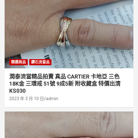
精選商品
鑽石流當品
潤泰流當精品拍賣 真品 CARTIER 卡地亞 三色
18K金 三環戒 51號 9成5新 附收藏盒 特價出清
KS030
2023 年 3 月 10 日
admin