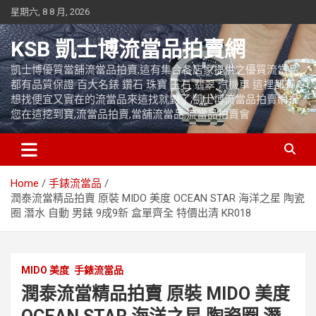
Skip
星期六, 8 8 月, 2026
to
content
KSB 凱士博流當品拍賣網
凱士博優質當舖流當品拍賣,這有集合各店家提供之優質流當品,
都有品質保證 百大名錶 鑽石 珠寶 玉石 翡翠 汽機車 這裡都有
想找便宜又實在的流當品來這找就對了,凱士博流當品拍賣網祝
您在這挖到寶,流當品拍賣,當舖流當品,流當品拍賣會
Home
手錶流當品
潤泰流當精品拍賣 原裝 MIDO 美度 OCEAN STAR 海洋之星 陶瓷
圈 潛水 自動 男錶 9成9新 盒單齊全 特價出清 KR018
MIDO 美度
手錶流當品
潤泰流當精品拍賣 原裝 MIDO 美度