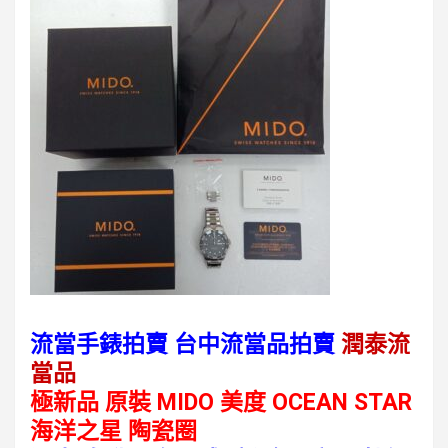
流當手錶拍賣 台中流當品拍賣
潤泰流
當品
極新品 原裝 MIDO 美度 OCEAN STAR
海洋之星 陶瓷圈