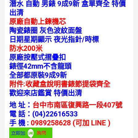
潛水 自動 男錶 9成9新 盒單齊全 特價
出清
原廠自動上鍊機芯
陶瓷錶圈 灰色波紋面盤
日期星期顯示 夜光指針/時標
防水200米
原廠按壓式摺疊扣
錶徑42mm不含龍頭
全部都原裝9成9新
附件:收藏盒說明書錶節提袋齊全
歡迎來店鑑賞 特價出清
地 址：
台中市南區復興路一段407號
電 話：
(04)22616533
手 機 :
0989258628 (可加 LINE )