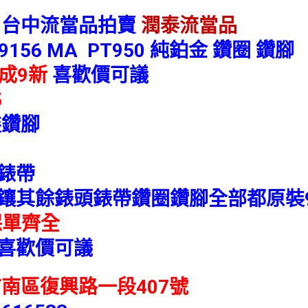
 台中流當品拍賣
潤泰流當品
9156 MA PT950 純鉑金 鑽圈 鑽腳
成9新
喜歡價可議
5
裝鑽腳
錶帶
鑲
其餘錶頭錶帶鑽圈鑽腳全部都原裝
保單齊全
喜歡價可議
南區復興路一段407號