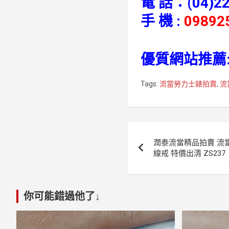
電 話：
(04)2
手 機 :
09892
優質網站推薦
Tags:
流當勞力士錶拍賣
,
流
文
潤泰流當精品拍賣 流當鑽
章
線戒 特價出清 ZS237
導
覽
你可能錯過他了↓