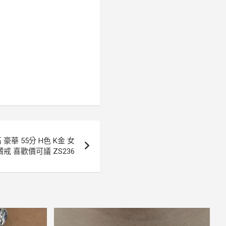
華 55分 H色 K金 女
鑽戒 喜歡價可議 ZS236