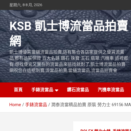
Skip
星期六, 8 8 月, 2026
to
content
KSB 凱士博流當品拍賣
網
凱士博優質當舖流當品拍賣,這有集合各店家提供之優質流當
品,都有品質保證 百大名錶 鑽石 珠寶 玉石 翡翠 汽機車 這裡都
有 想找便宜又實在的流當品來這找就對了,凱士博流當品拍賣
網祝您在這挖到寶,流當品拍賣,當舖流當品,流當品拍賣會
首頁
手錶流當品
鑽石流當品
汽機車流當品
Home
手錶流當品
潤泰流當精品拍賣 原裝 勞力士 69156 MA 