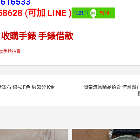
2616533
58628 (可加 LINE )
:
收購手錶
手錶借款
當手錶拍賣
石 線戒 F色 約50分 K金
潤泰流當精品拍賣 流當鑽石 豪