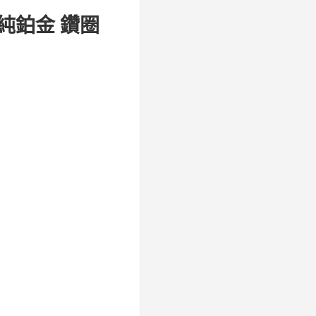
 純鉑金 鑽圈