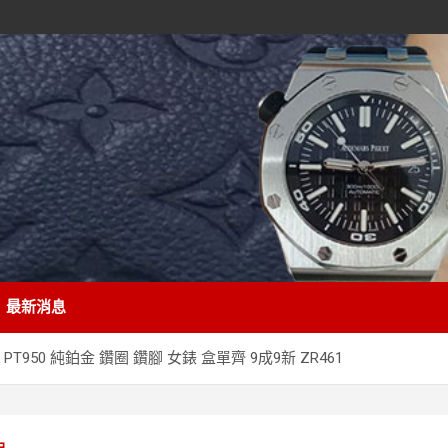
最新消息
PT950 純鉑金 鑽圈 鑽腳 女錶 盒單齊 9成9新 ZR461