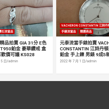
VACHERON CONSTANTIN 江詩
鑽石流當品
手錶流當品
精選商品
品拍賣 GIA 31分 E色
元泰流當手錶拍賣 VACH
PT950鉑金 豪華鑽戒 盒
CONSTANTIN 江詩丹頓 
歡價可議 KS028
鉑金 手上鍊 男錶 9成5新
 5 日
admin
2022 年 7 月 1 日
admin