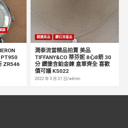
丹頓錶
精選商品
鑽石流當品
ERON
潤泰流當精品拍賣 美品
PT950
TIFFANY&CO 蒂芬妮 8心8箭 30
 ZR546
分 鑽墬含鉑金鍊 盒單齊全 喜歡
價可議 KS022
2022 年 3 月 21 日
admin