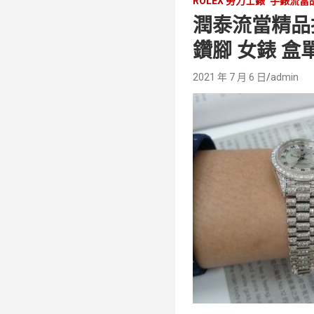
ROLEX 勞力士錶
手錶流當
潤泰流當精品拍賣
鑽腳 女錶 盒單
2021 年 7 月 6 日
admin