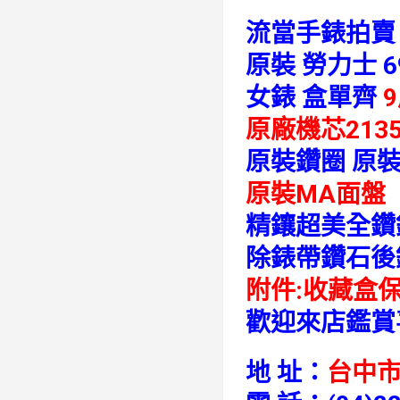
流當手錶拍賣
原裝 勞力士 6
女錶 盒單齊
9
原廠機芯213
原裝鑽圈 原
原裝MA面盤
精鑲超美全鑽
除錶帶鑽石後
附件:收藏盒
歡迎來店鑑賞
地 址：
台中市