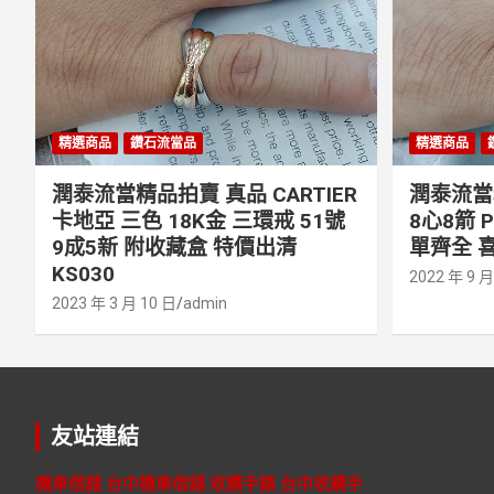
精選商品
鑽石流當品
精選商品
潤泰流當精品拍賣 真品 CARTIER
潤泰流當精
卡地亞 三色 18K金 三環戒 51號
8心8箭 
9成5新 附收藏盒 特價出清
單齊全 喜
KS030
2022 年 9 月
2023 年 3 月 10 日
admin
友站連結
機車借錢
台中機車借錢
收購手錶
台中收購手