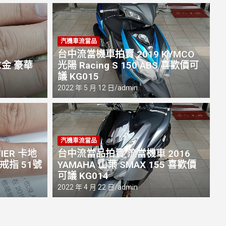
汽機車流當品
台中流當機車拍賣 2019 KYMCO
K金 豪華
光陽 Racing S 150 ABS 喜歡價可
議 KG015
2022 年 5 月 12 日
admin
A
汽機車流當品
薦｜合豐當舖專業高價收購
雲
IER 卡地
台中流當品拍賣 流當機車 2016
提供台中與南投免費估價服務
十
 戒指 51號
YAMAHA 山葉 SMAX 155 喜歡價
可議 KG014
20
2022 年 4 月 22 日
admin