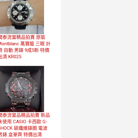
潤泰流當精品拍賣 原裝
Montblanc 萬寶龍 三眼 計
時 自動 男錶 9成5新 特價
出清 KR025
潤泰流當品精品拍賣 新品
未使用 CASIO 卡西歐 G-
SHOCK 碳纖維錶圈 電波
男錶 盒單齊 特價出清