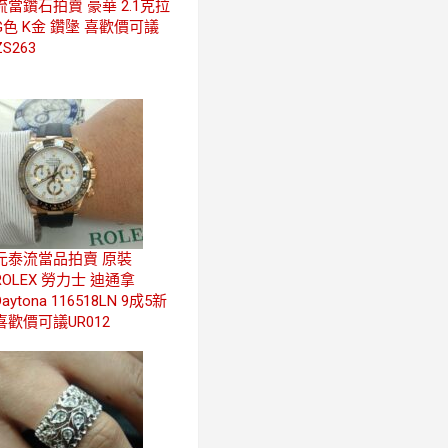
流當鑽石拍賣 豪華 2.1克拉
G色 K金 鑽墬 喜歡價可議
ZS263
元泰流當品拍賣 原裝
ROLEX 勞力士 迪通拿
Daytona 116518LN 9成5新
喜歡價可議UR012