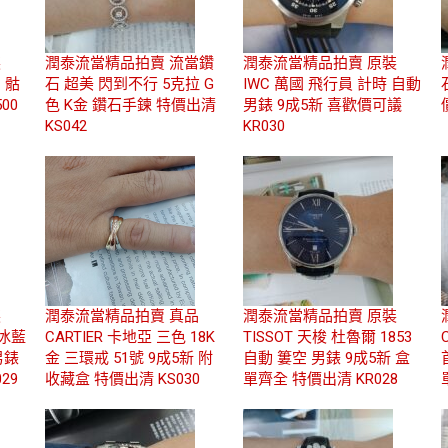
裝
潤泰流當精品拍賣 流當鑽
潤泰流當精品拍賣 原裝
1 骷
石 超美 閃到不行 5克拉 G
IWC 萬國 飛行員 計時 自動
00
色 K金 鑽石手鍊 特價出清
男錶 9成5新 喜歡價可議
KS042
KR030
裝
潤泰流當精品拍賣 真品
潤泰流當精品拍賣 原裝
 冰藍
CARTIER 卡地亞 三色 18K
TISSOT 天梭 杜魯爾 1853
男錶
金 三環戒 51號 9成5新 附
自動 簍空 男錶 9成5新 盒
29
收藏盒 特價出清 KS030
單齊全 特價出清 KR028