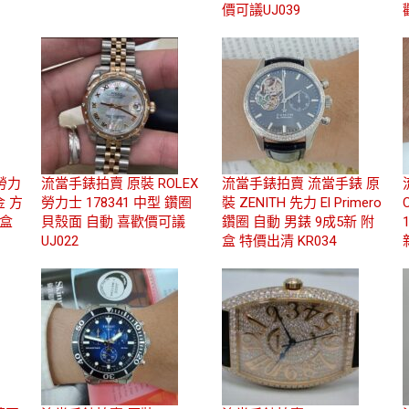
價可議UJ039
 勞力
流當手錶拍賣 原裝 ROLEX
流當手錶拍賣 流當手錶 原
金 方
勞力士 178341 中型 鑽圈
裝 ZENITH 先力 El Primero
 盒
貝殼面 自動 喜歡價可議
鑽圈 自動 男錶 9成5新 附
UJ022
盒 特價出清 KR034