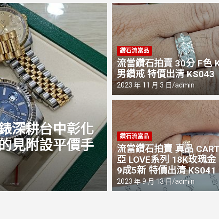
鑽石流當品
流當鑽石拍賣 30分 F色 
男鑽戒 特價出清 KS043
2023 年 11 月 3 日
admin
店家訊息
最新消息
鑽石流當品
，高價收購手錶找
彰化收購手錶推
流當鑽石拍賣 真品 CART
ROLEX名錶｜
亞 LOVE系列 18K玫瑰金
9成5新 特價出清 KS041
2025 年 7 月 22 日
admin
2023 年 9 月 13 日
admin