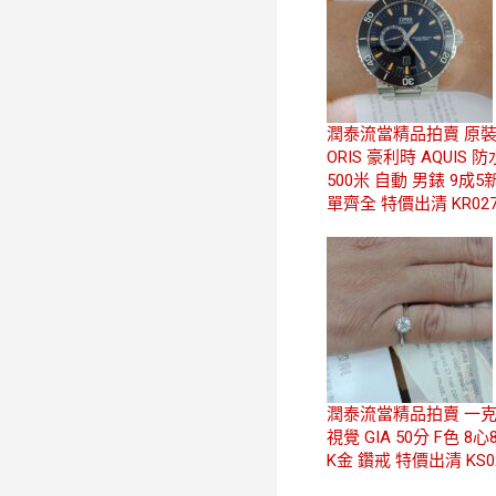
潤泰流當精品拍賣 原
ORIS 豪利時 AQUIS 防
500米 自動 男錶 9成5
單齊全 特價出清 KR02
潤泰流當精品拍賣 一
視覺 GIA 50分 F色 8心
K金 鑽戒 特價出清 KS0