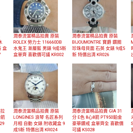
裝
潤泰流當精品拍賣 原裝
潤泰流當精品拍賣 原裝
水
ROLEX 勞力士 116660DB
BIJOUMONTRE 寶爵 鑽圈
新 盒
水鬼王 漸層藍 男錶 9成5新
珍珠母貝面 石英 女錶 9成5
7
盒單齊 喜歡價可議 KR002
新 特價出清 KR026
克拉
潤泰流當精品拍賣 原裝
潤泰流當精品拍賣 GIA 31
8箭
LONGINES 浪琴 名匠系列
分 E色 8心8箭 PT950鉑金
29
月相 自動 女錶 附收藏盒 9
豪華鑽戒 盒單齊全 喜歡價
成5新 特價出清 KR024
可議 KS028