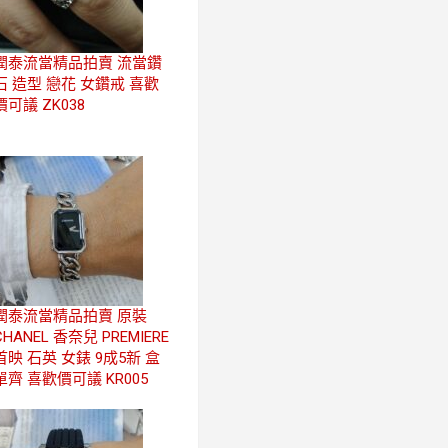
潤泰流當精品拍賣 流當鑽
石 造型 戀花 女鑽戒 喜歡
價可議 ZK038
潤泰流當精品拍賣 原裝
CHANEL 香奈兒 PREMIERE
首映 石英 女錶 9成5新 盒
單齊 喜歡價可議 KR005