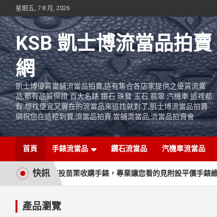
Skip
星期五, 7 8 月, 2026
to
content
KSB 凱士博流當品拍賣
網
凱士博優質當舖流當品拍賣,這有集合各店家提供之優質流當
品,都有品質保證 百大名錶 鑽石 珠寶 玉石 翡翠 汽機車 這裡都
有 想找便宜又實在的流當品來這找就對了,凱士博流當品拍賣
網祝您在這挖到寶,流當品拍賣,當舖流當品,流當品拍賣會
首頁
手錶流當品
鑽石流當品
汽機車流當品
快訊
南投苗栗收購手錶，專業讓您看的見附設平價手錶維修保養
?
產品瀏覽