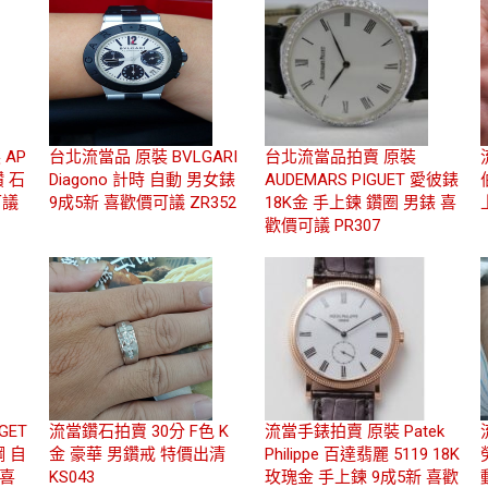
AP
台北流當品 原裝 BVLGARI
台北流當品拍賣 原裝
鑽 石
Diagono 計時 自動 男女錶
AUDEMARS PIGUET 愛彼錶
可議
9成5新 喜歡價可議 ZR352
18K金 手上鍊 鑽圈 男錶 喜
歡價可議 PR307
GET
流當鑽石拍賣 30分 F色 K
流當手錶拍賣 原裝 Patek
鋼 自
金 豪華 男鑽戒 特價出清
Philippe 百達翡麗 5119 18K
 喜
KS043
玫瑰金 手上鍊 9成5新 喜歡