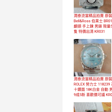
潤泰流當精品拍賣 原
Bell&Ross 伯莱士 BR0
顱頭 手上鍊 男錶 限量5
隻 特價出清 KR031
潤泰流當精品拍賣 原
ROLEX 勞力士 118239
十鑽面 18K白金 自動 
9成5新 喜歡價可議 KR0