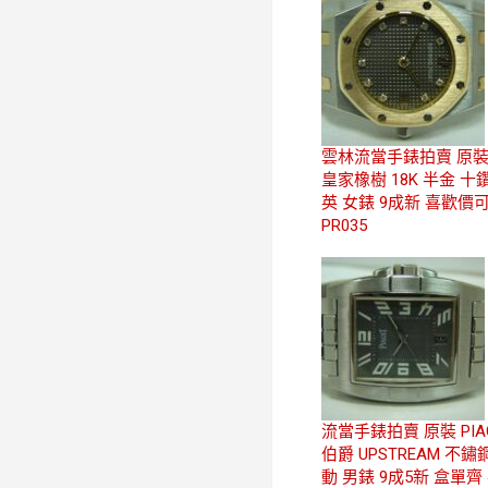
雲林流當手錶拍賣 原裝 
皇家橡樹 18K 半金 十
英 女錶 9成新 喜歡價
PR035
流當手錶拍賣 原裝 PIA
伯爵 UPSTREAM 不鏽
動 男錶 9成5新 盒單齊