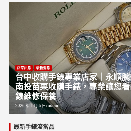
化
店家訊息
最新消息
手
? 永順腕錶 — 免費服務點的到
得到
2025 年 11 月 12 日
admin
最新手錶流當品