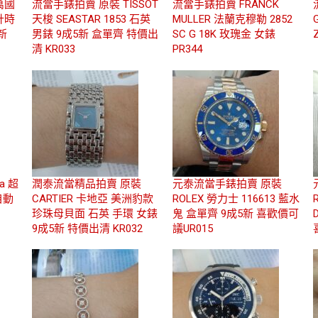
萬國
流當手錶拍賣 原裝 TISSOT
流當手錶拍賣 FRANCK
 計時
天梭 SEASTAR 1853 石英
MULLER 法蘭克穆勒 2852
新
男錶 9成5新 盒單齊 特價出
SC G 18K 玫瑰金 女錶
清 KR033
PR344
a 超
潤泰流當精品拍賣 原裝
元泰流當手錶拍賣 原裝
 自動
CARTIER 卡地亞 美洲豹款
ROLEX 勞力士 116613 藍水
珍珠母貝面 石英 手環 女錶
鬼 盒單齊 9成5新 喜歡價可
9成5新 特價出清 KR032
議UR015