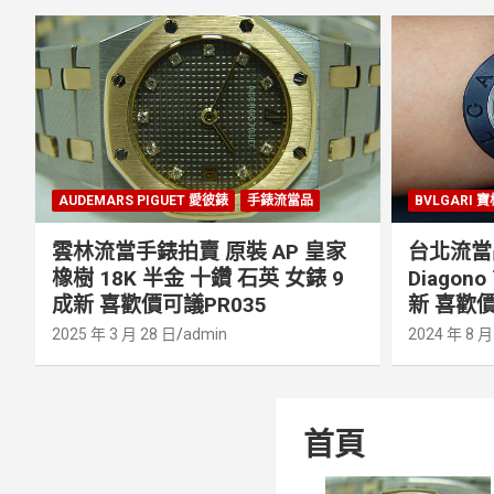
AUDEMARS PIGUET 愛彼錶
手錶流當品
BVLGARI 
雲林流當手錶拍賣 原裝 AP 皇家
台北流當品
橡樹 18K 半金 十鑽 石英 女錶 9
Diagon
成新 喜歡價可議PR035
新 喜歡價
2025 年 3 月 28 日
admin
2024 年 8 月
首頁