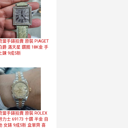
流當手錶拍賣 原裝 PIAGET
伯爵 滿天星 鑽圈 18K金 手
上鍊 9成5新
流當手錶拍賣 原裝 ROLEX
勞力士 69173 十鑽 半金 自
動 女錶 9成5新 盒單齊 喜