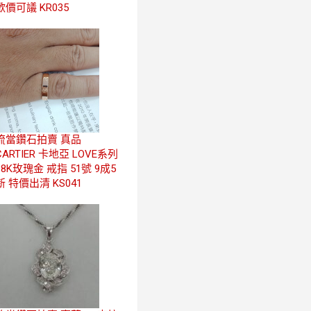
歡價可議 KR035
流當鑽石拍賣 真品
CARTIER 卡地亞 LOVE系列
18K玫瑰金 戒指 51號 9成5
新 特價出清 KS041