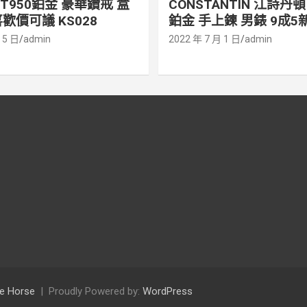
PT950鉑金 豪華鑽戒 盒
CONSTANTIN 江詩丹頓 
歡價可議 KS028
鉑金 手上鍊 男錶 9成5新
 5 日
admin
2022 年 7 月 1 日
admin
e Horse
Proudly Powered by:
WordPress