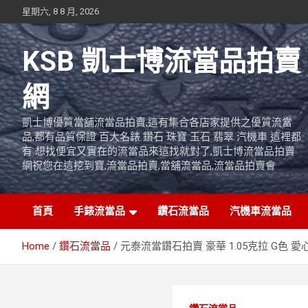
Skip
星期六, 8 8 月, 2026
to
content
KSB 凱士博流當品拍賣
網
凱士博優質當舖流當品拍賣,這有集合各店家提供之優質流當
品,都有品質保證 百大名錶 鑽石 珠寶 玉石 翡翠 汽機車 這裡都
有 想找便宜又實在的流當品來這找就對了,凱士博流當品拍賣
網祝您在這挖到寶,流當品拍賣,當舖流當品,流當品拍賣會
首頁
手錶流當品
鑽石流當品
汽機車流當品
Home
鑽石流當品
元泰流當鑽石拍賣 豪華 1.05克拉 G色 愛心