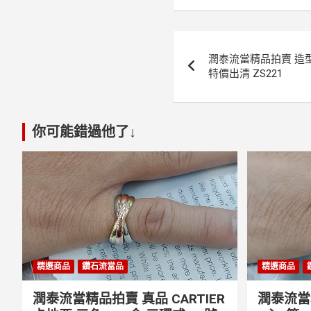
文
潤泰流當精品拍賣 造型 
章
特價出清 ZS221
導
覽
你可能錯過他了↓
精選商品
鑽石流當品
精選商品
潤泰流當精品拍賣 真品 CARTIER
潤泰流當精