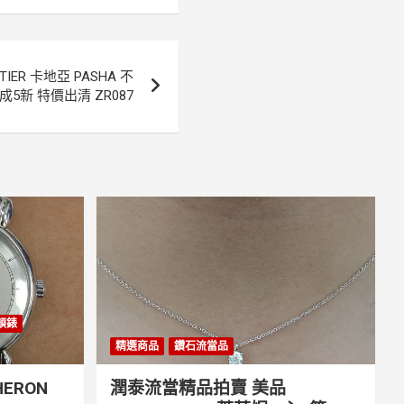
ER 卡地亞 PASHA 不
成5新 特價出清 ZR087
丹頓錶
精選商品
鑽石流當品
ERON
潤泰流當精品拍賣 美品