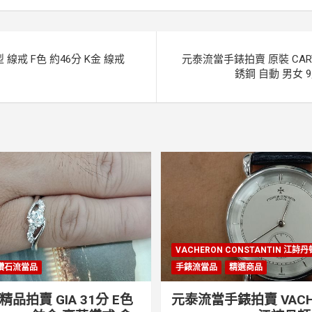
線戒 F色 約46分 K金 線戒
元泰流當手錶拍賣 原裝 CARTI
銹鋼 自動 男女 9
VACHERON CONSTANTIN 江詩
鑽石流當品
手錶流當品
精選商品
品拍賣 GIA 31分 E色
元泰流當手錶拍賣 VACH