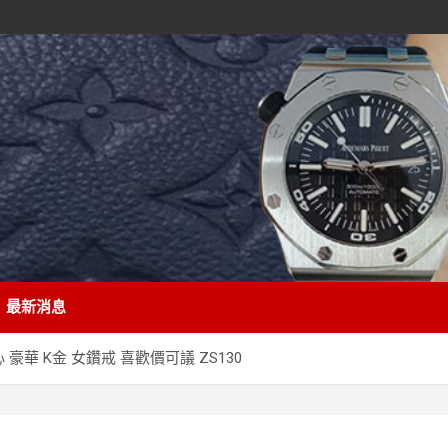
最新消息
 豪華 K金 女鑽戒 喜歡價可議 ZS130