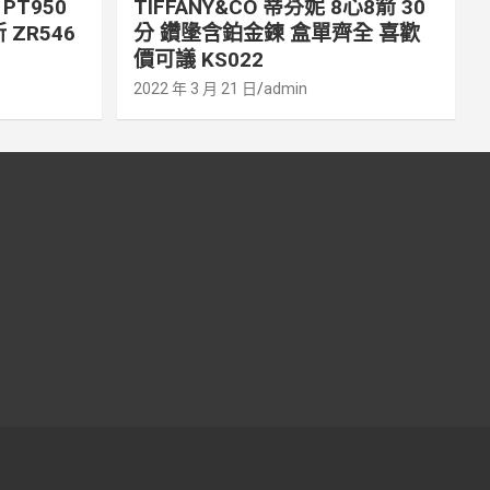
PT950
TIFFANY&CO 蒂芬妮 8心8箭 30
 ZR546
分 鑽墬含鉑金鍊 盒單齊全 喜歡
價可議 KS022
2022 年 3 月 21 日
admin