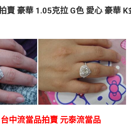
 豪華 1.05克拉 G色 愛心 豪華 
0
 台中流當品拍賣
元
泰流當品