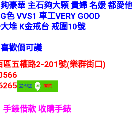
夠豪華 主石夠大顆 貴婦 名媛 都愛
G色 VVS1 車工VERY GOOD
大堆 K金戒台 戒圍10號
 喜歡價可議
區五權路2-201號(樂群街口)
0566
6265
:
手錶借款
收購手錶