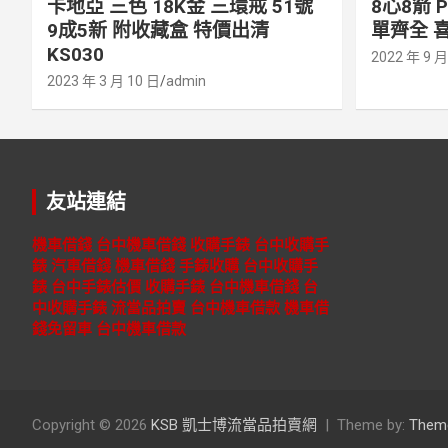
卡地亞 三色 18K金 三環戒 51號
8心8箭 
9成5新 附收藏盒 特價出清
單齊全 喜
KS030
2022 年 9 月
2023 年 3 月 10 日
admin
友站連結
機車借錢
台中機車借錢
收購手錶
台中收購手
錶
汽車借錢
機車借錢
手錶收購
台中收購手
錶
台中手錶估價
收購手錶
台中機車借錢
台
中收購手錶
流當品拍賣
台中機車借款
機車借
錢免留車
台中機車借款
Copyright © 2026
KSB 凱士博流當品拍賣網
Theme by:
Them