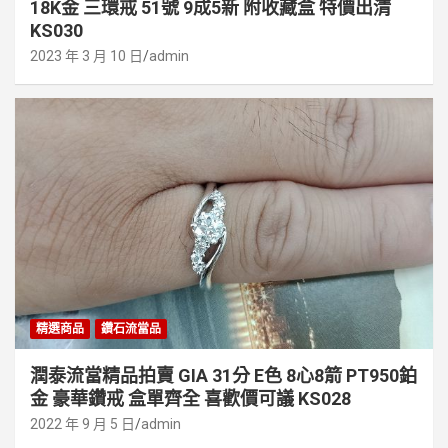
18K金 三環戒 51號 9成5新 附收藏盒 特價出清
KS030
2023 年 3 月 10 日
admin
精選商品
鑽石流當品
潤泰流當精品拍賣 GIA 31分 E色 8心8箭 PT950鉑
金 豪華鑽戒 盒單齊全 喜歡價可議 KS028
2022 年 9 月 5 日
admin