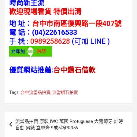
時尚新主流
歡迎現場看貨 特價出清
地 址：
台中市南區復興路一段407號
電 話：
(04)22616533
手 機 :
0989258628
(可加 LINE )
優質網站推薦:
台中鑽石借款
Tags:
台中流當品拍賣
,
流當鑽石拍賣
文
流當品拍賣 原裝 IWC 萬國 Protuguese 大葡萄牙 計時
章
自動 男錶 盒單齊 9成5新PR356
導