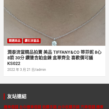
精選商品
鑽石流當品
潤泰流當精品拍賣 美品 TIFFANY&CO 蒂芬妮 8心
8箭 30分 鑽墬含鉑金鍊 盒單齊全 喜歡價可議
KS022
2022 年 3 月 21 日
admin
友站連結
機車借錢
台中機車借錢
收購手錶
台中收購手錶
汽車借錢
機車