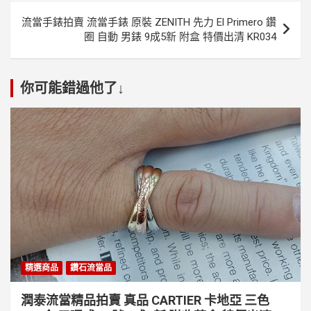
覽
流當手錶拍賣 流當手錶 原裝 ZENITH 先力 El Primero 鑽
圈 自動 男錶 9成5新 附盒 特價出清 KR034
你可能錯過他了↓
精選商品
鑽石流當品
潤泰流當精品拍賣 真品 CARTIER 卡地亞 三色