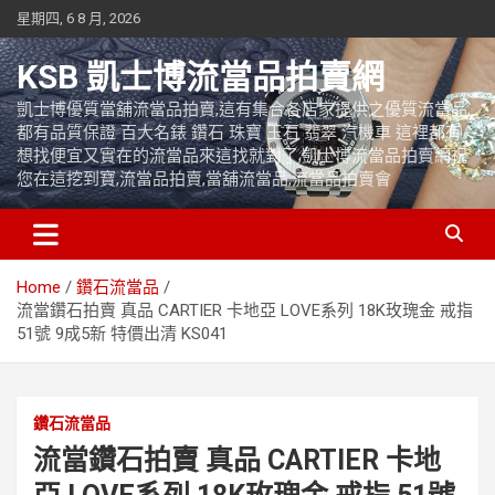
Skip
星期四, 6 8 月, 2026
to
content
KSB 凱士博流當品拍賣網
凱士博優質當舖流當品拍賣,這有集合各店家提供之優質流當品,
都有品質保證 百大名錶 鑽石 珠寶 玉石 翡翠 汽機車 這裡都有
想找便宜又實在的流當品來這找就對了,凱士博流當品拍賣網祝
您在這挖到寶,流當品拍賣,當舖流當品,流當品拍賣會
Home
鑽石流當品
流當鑽石拍賣 真品 CARTIER 卡地亞 LOVE系列 18K玫瑰金 戒指
51號 9成5新 特價出清 KS041
鑽石流當品
流當鑽石拍賣 真品 CARTIER 卡地