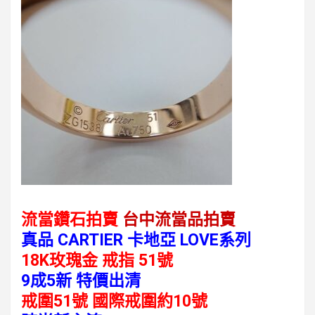
流當鑽石拍賣
台中流當品拍賣
真品 CARTIER 卡地亞 LOVE系列
18K玫瑰金 戒指 51號
9成5新 特價出清
戒圍51號 國際戒圍約10號