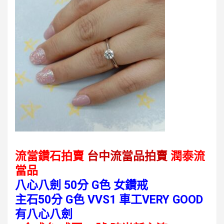
流當鑽石拍賣
台中流當品拍賣
潤泰流
當品
八心八劍 50分 G色 女鑽戒
主石50分 G色 VVS1 車工VERY GOOD
有八心八劍