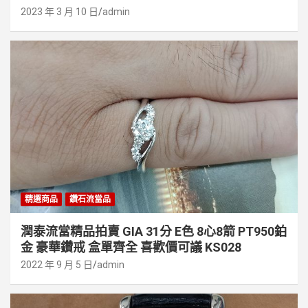
2023 年 3 月 10 日
admin
精選商品
鑽石流當品
潤泰流當精品拍賣 GIA 31分 E色 8心8箭 PT950鉑
金 豪華鑽戒 盒單齊全 喜歡價可議 KS028
2022 年 9 月 5 日
admin