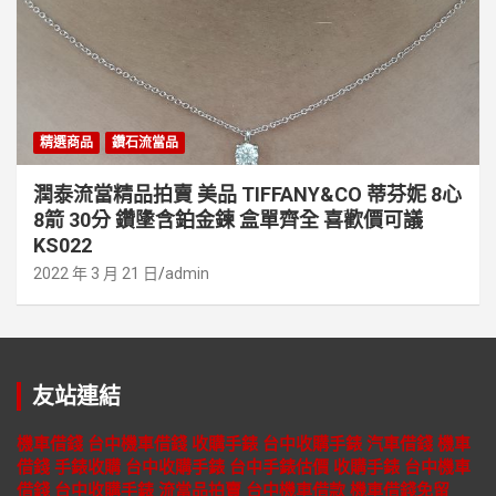
精選商品
鑽石流當品
潤泰流當精品拍賣 美品 TIFFANY&CO 蒂芬妮 8心
8箭 30分 鑽墬含鉑金鍊 盒單齊全 喜歡價可議
KS022
2022 年 3 月 21 日
admin
友站連結
機車借錢
台中機車借錢
收購手錶
台中收購手錶
汽車借錢
機車
借錢
手錶收購
台中收購手錶
台中手錶估價
收購手錶
台中機車
借錢
台中收購手錶
流當品拍賣
台中機車借款
機車借錢免留