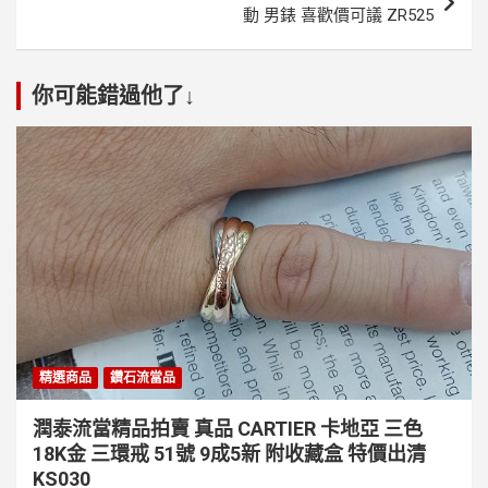
動 男錶 喜歡價可議 ZR525
你可能錯過他了↓
精選商品
鑽石流當品
潤泰流當精品拍賣 真品 CARTIER 卡地亞 三色
18K金 三環戒 51號 9成5新 附收藏盒 特價出清
KS030