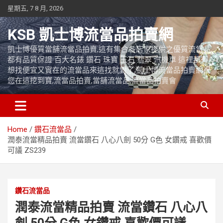
Skip
星期五, 7 8 月, 2026
to
content
KSB 凱士博流當品拍賣網
凱士博優質當舖流當品拍賣,這有集合各店家提供之優質流當品,
都有品質保證 百大名錶 鑽石 珠寶 玉石 翡翠 汽機車 這裡都有
想找便宜又實在的流當品來這找就對了,凱士博流當品拍賣網祝
您在這挖到寶,流當品拍賣,當舖流當品,流當品拍賣會
Home
鑽石流當品
潤泰流當精品拍賣 流當鑽石 八心八劍 50分 G色 女鑽戒 喜歡價
可議 ZS239
鑽石流當品
潤泰流當精品拍賣 流當鑽石 八心八