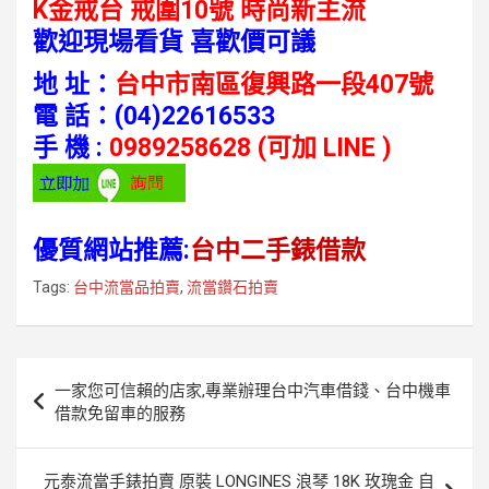
K金戒台 戒圍10號 時尚新主流
歡迎現場看貨 喜歡價可議
地 址：
台中市南區復興路一段407號
電 話：
(04)22616533
手 機 :
0989258628 (可加 LINE )
優質網站推薦:
台中二手錶借款
Tags:
台中流當品拍賣
,
流當鑽石拍賣
文
一家您可信賴的店家,專業辦理台中汽車借錢、台中機車
章
借款免留車的服務
導
覽
元泰流當手錶拍賣 原裝 LONGINES 浪琴 18K 玫瑰金 自