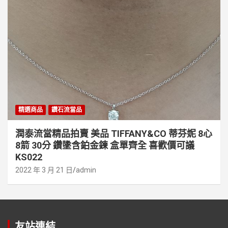
精選商品
鑽石流當品
潤泰流當精品拍賣 美品 TIFFANY&CO 蒂芬妮 8心
8箭 30分 鑽墬含鉑金鍊 盒單齊全 喜歡價可議
KS022
2022 年 3 月 21 日
admin
友站連結