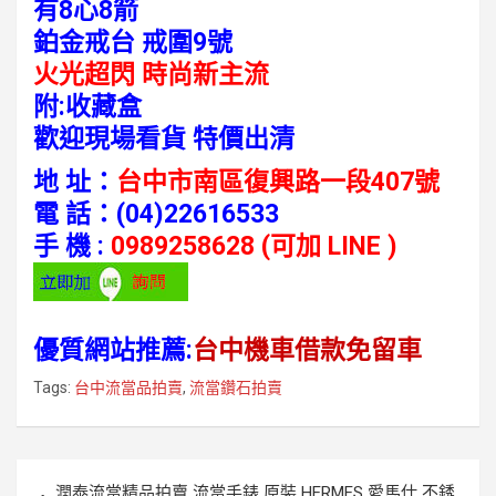
有8心8箭
鉑金戒台 戒圍9號
火光超閃 時尚新主流
附:收藏盒
歡迎現場看貨 特價出清
地 址：
台中市南區復興路一段407號
電 話：
(04)22616533
手 機 :
0989258628 (可加 LINE )
優質網站推薦:
台中機車借款免留車
Tags:
台中流當品拍賣
,
流當鑽石拍賣
文
潤泰流當精品拍賣 流當手錶 原裝 HERMES 愛馬仕 不銹