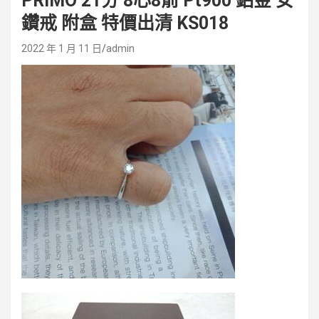
PRIMO 21分 8心8箭 Pt900 鉑金 女
鑽戒 附盒 特價出清 KS018
2022 年 1 月 11 日
admin