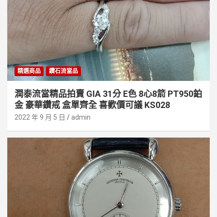
精選商品
鑽石流當品
潤泰流當精品拍賣 GIA 31分 E色 8心8箭 PT950鉑
金 豪華鑽戒 盒單齊全 喜歡價可議 KS028
2022 年 9 月 5 日
admin