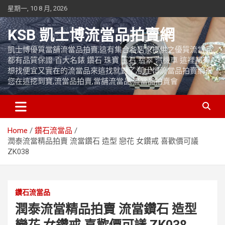
Skip
星期一, 10 8 月, 2026
to
content
KSB 凱士博流當品拍賣網
凱士博優質當舖流當品拍賣,這有集合各店家提供之優質流當品,
都有品質保證 百大名錶 鑽石 珠寶 玉石 翡翠 汽機車 這裡都有
想找便宜又實在的流當品來這找就對了,凱士博流當品拍賣網祝
您在這挖到寶,流當品拍賣,當舖流當品,流當品拍賣會
Home
鑽石流當品
潤泰流當精品拍賣 流當鑽石 造型 戀花 女鑽戒 喜歡價可議
ZK038
鑽石流當品
潤泰流當精品拍賣 流當鑽石 造型