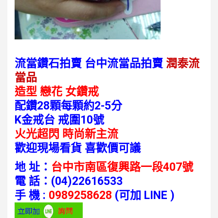
流當鑽石拍賣 台中流當品拍賣
潤泰流
當品
造型 戀花 女鑽戒
配鑽28顆每顆約2-5分
K金戒台 戒圍10號
火光超閃 時尚新主流
歡迎現場看貨 喜歡價可議
地 址：
台中市南區復興路一段407號
電 話：
(04)22616533
手 機 :
0989258628
(可加 LINE )