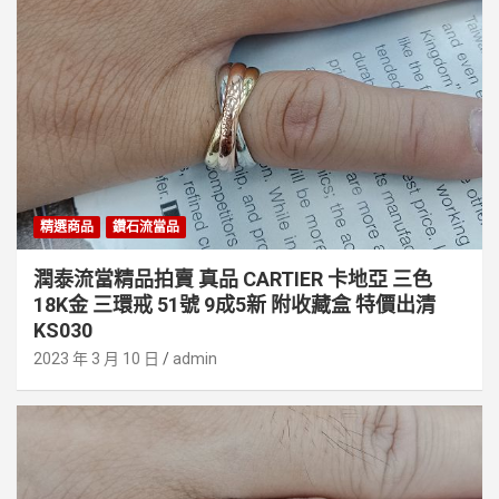
精選商品
鑽石流當品
潤泰流當精品拍賣 真品 CARTIER 卡地亞 三色
18K金 三環戒 51號 9成5新 附收藏盒 特價出清
KS030
2023 年 3 月 10 日
admin