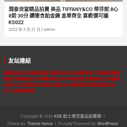
潤泰流當精品拍賣 美品 TIFFANY&CO 蒂芬妮 8心
8箭 30分 鑽墬含鉑金鍊 盒單齊全 喜歡價可議
KS022
2022 年 3 月 21 日
admin
友站連結
機車借錢
台中機車借錢
收購手錶
台中收購手錶
汽車借錢
機車
借錢
手錶收購
台中收購手錶
台中手錶估價
收購手錶
台中機車
借錢
台中收購手錶
流當品拍賣
台中機車借款
機車借錢免留
車
台中機車借款
Copyright © 2026
KSB 凱士博流當品拍賣網
Theme by:
Theme Horse
Proudly Powered by:
WordPress