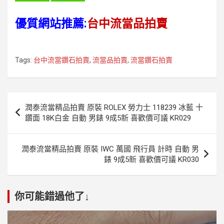
優質網站推薦:
台中流當品拍賣
Tags:
台中流當鑽石拍賣
,
流當品拍賣
,
流當鑽石拍賣
文
潤泰流當精品拍賣 原裝 ROLEX 勞力士 118239 冰藍 十
章
鑽面 18K白金 自動 男錶 9成5新 喜歡價可議 KR029
導
覽
潤泰流當精品拍賣 原裝 IWC 萬國 飛行員 計時 自動 男
錶 9成5新 喜歡價可議 KR030
你可能錯過他了↓