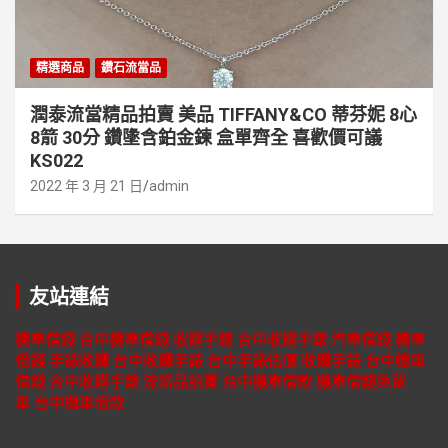
精選商品
鑽石流當品
潤泰流當精品拍賣 美品 TIFFANY&CO 蒂芬妮 8心
8箭 30分 鑽墬含鉑金鍊 盒單齊全 喜歡價可議
KS022
2022 年 3 月 21 日
admin
友站連結
機車借錢
台中機車借錢
收購手錶
台中收購手錶
汽車借錢
機車
借錢
手錶收購
台中收購手錶
台中手錶估價
收購手錶
台中機車
借錢
台中收購手錶
流當品拍賣
台中機車借款
機車借錢免留
車
台中機車借款