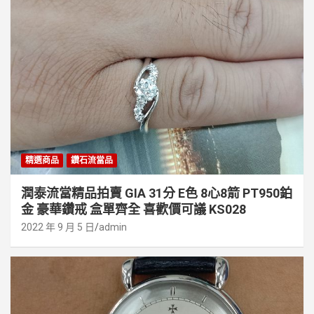
精選商品
鑽石流當品
潤泰流當精品拍賣 GIA 31分 E色 8心8箭 PT950鉑
金 豪華鑽戒 盒單齊全 喜歡價可議 KS028
2022 年 9 月 5 日
admin