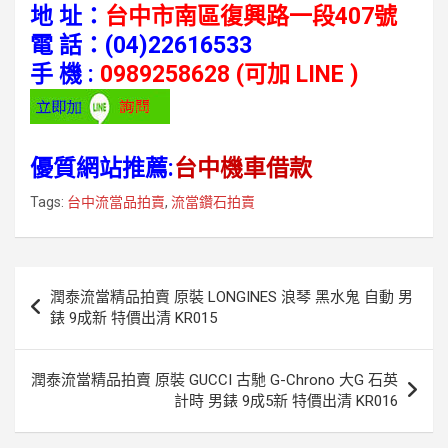
地 址：
台中市南區復興路一段407號
電 話：
(04)22616533
手 機 :
0989258628 (可加 LINE )
優質網站推薦:
台中機車借款
Tags:
台中流當品拍賣
,
流當鑽石拍賣
文
潤泰流當精品拍賣 原裝 LONGINES 浪琴 黑水鬼 自動 男
章
錶 9成新 特價出清 KR015
導
覽
潤泰流當精品拍賣 原裝 GUCCI 古馳 G-Chrono 大G 石英
計時 男錶 9成5新 特價出清 KR016