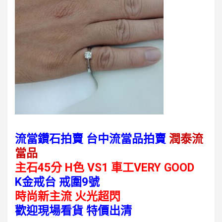
流當鑽石拍賣 台中流當品拍賣
潤泰流
當品
主石45分
H
色
VS1
車工VERY GOOD
K金戒台 戒圍9號
時尚新主流 火光超閃
歡迎現場看貨 特價出清