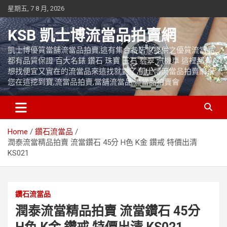
Skip
星期五, 7 8 月, 2026
to
content
KSB 凱士博流當品拍賣網
凱士博優質當舖流當品拍賣,這有集合各店家提供之優質流當品,
都有品質保證 百大名錶 鑽石 珠寶 玉石 翡翠 汽機車 這裡都有
想找便宜又實在的流當品來這找就對了,凱士博流當品拍賣網祝
您在這挖到寶,流當品拍賣,當舖流當品,流當品拍賣會
Home
鑽石流當品
潤泰流當精品拍賣 流當鑽石 45分 H色 K金 鑽戒 特價出清
KS021
鑽石流當品
潤泰流當精品拍賣 流當鑽石 45分