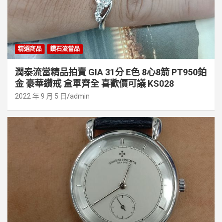
精選商品
鑽石流當品
潤泰流當精品拍賣 GIA 31分 E色 8心8箭 PT950鉑
金 豪華鑽戒 盒單齊全 喜歡價可議 KS028
2022 年 9 月 5 日
admin