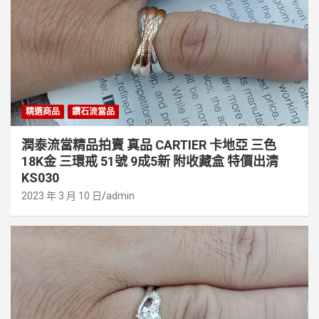
精選商品
鑽石流當品
潤泰流當精品拍賣 真品 CARTIER 卡地亞 三色
18K金 三環戒 51號 9成5新 附收藏盒 特價出清
KS030
2023 年 3 月 10 日
admin