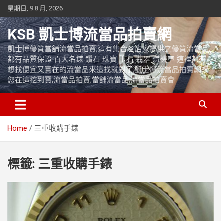
Skip
星期日, 9 8 月, 2026
to
content
KSB 凱士博流當品拍賣網
凱士博優質當舖流當品拍賣,這有集合各店家提供之優質流當品,
都有品質保證 百大名錶 鑽石 珠寶 玉石 翡翠 汽機車 這裡都有
想找便宜又實在的流當品來這找就對了,凱士博流當品拍賣網祝
您在這挖到寶,流當品拍賣,當舖流當品,流當品拍賣會
Home
三重收購手錶
標籤:
三重收購手錶