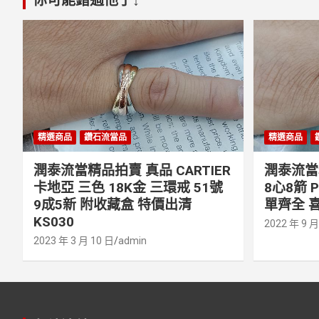
精選商品
鑽石流當品
精選商品
潤泰流當精品拍賣 真品 CARTIER
潤泰流當精
卡地亞 三色 18K金 三環戒 51號
8心8箭 
9成5新 附收藏盒 特價出清
單齊全 喜
KS030
2022 年 9 月
2023 年 3 月 10 日
admin