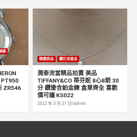
丹頓錶
精選商品
鑽石流當品
ERON
潤泰流當精品拍賣 美品
PT950
TIFFANY&CO 蒂芬妮 8心8箭 30
 ZR546
分 鑽墬含鉑金鍊 盒單齊全 喜歡
價可議 KS022
2022 年 3 月 21 日
admin