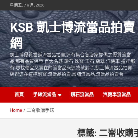
Skip
星期五, 7 8 月, 2026
to
content
KSB 凱士博流當品拍賣
網
凱士博優質當舖流當品拍賣,這有集合各店家提供之優質流當
品,都有品質保證 百大名錶 鑽石 珠寶 玉石 翡翠 汽機車 這裡都
有 想找便宜又實在的流當品來這找就對了,凱士博流當品拍賣
網祝您在這挖到寶,流當品拍賣,當舖流當品,流當品拍賣會
首頁
手錶流當品
鑽石流當品
汽機車流當品
Home
二崙收購手錶
標籤:
二崙收購