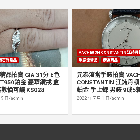
VACHERON CONSTANTIN 江詩
鑽石流當品
手錶流當品
精選商品
品拍賣 GIA 31分 E色
元泰流當手錶拍賣 VACH
PT950鉑金 豪華鑽戒 盒
CONSTANTIN 江詩丹頓 
歡價可議 KS028
鉑金 手上鍊 男錶 9成5新
 5 日
admin
2022 年 7 月 1 日
admin