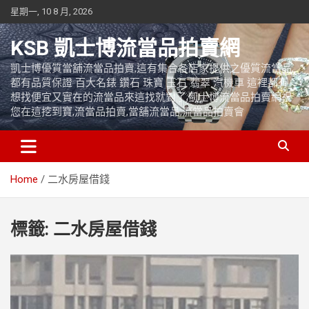
Skip
星期一, 10 8 月, 2026
to
content
KSB 凱士博流當品拍賣網
凱士博優質當舖流當品拍賣,這有集合各店家提供之優質流當品,
都有品質保證 百大名錶 鑽石 珠寶 玉石 翡翠 汽機車 這裡都有
想找便宜又實在的流當品來這找就對了,凱士博流當品拍賣網祝
您在這挖到寶,流當品拍賣,當舖流當品,流當品拍賣會
Home
二水房屋借錢
標籤:
二水房屋借錢