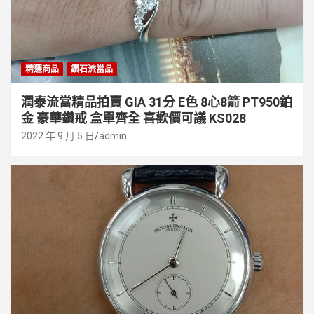
精選商品
鑽石流當品
潤泰流當精品拍賣 GIA 31分 E色 8心8箭 PT950鉑
金 豪華鑽戒 盒單齊全 喜歡價可議 KS028
2022 年 9 月 5 日
admin