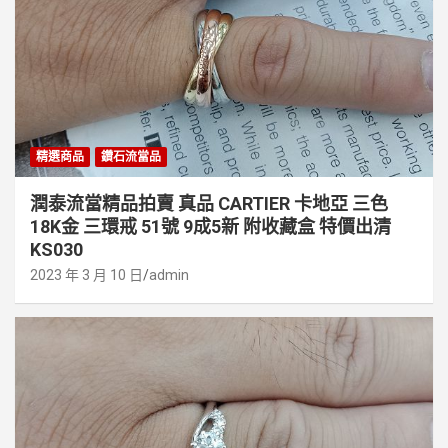
精選商品
鑽石流當品
潤泰流當精品拍賣 真品 CARTIER 卡地亞 三色
18K金 三環戒 51號 9成5新 附收藏盒 特價出清
KS030
2023 年 3 月 10 日
admin