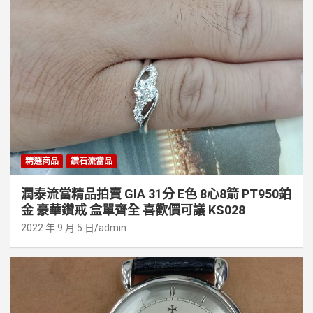
精選商品
鑽石流當品
潤泰流當精品拍賣 GIA 31分 E色 8心8箭 PT950鉑
金 豪華鑽戒 盒單齊全 喜歡價可議 KS028
2022 年 9 月 5 日
admin