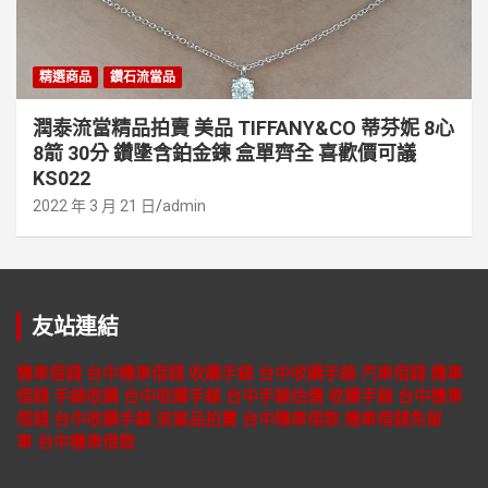
精選商品
鑽石流當品
潤泰流當精品拍賣 美品 TIFFANY&CO 蒂芬妮 8心
8箭 30分 鑽墬含鉑金鍊 盒單齊全 喜歡價可議
KS022
2022 年 3 月 21 日
admin
友站連結
機車借錢
台中機車借錢
收購手錶
台中收購手錶
汽車借錢
機車
借錢
手錶收購
台中收購手錶
台中手錶估價
收購手錶
台中機車
借錢
台中收購手錶
流當品拍賣
台中機車借款
機車借錢免留
車
台中機車借款