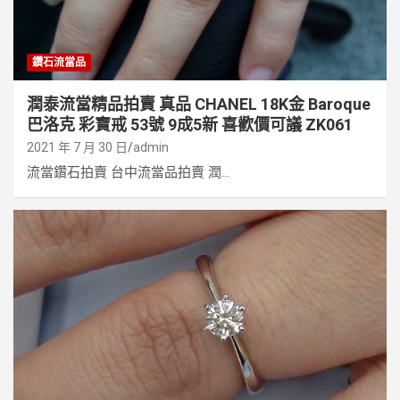
鑽石流當品
潤泰流當精品拍賣 真品 CHANEL 18K金 Baroque
巴洛克 彩寶戒 53號 9成5新 喜歡價可議 ZK061
2021 年 7 月 30 日
admin
流當鑽石拍賣 台中流當品拍賣 潤...