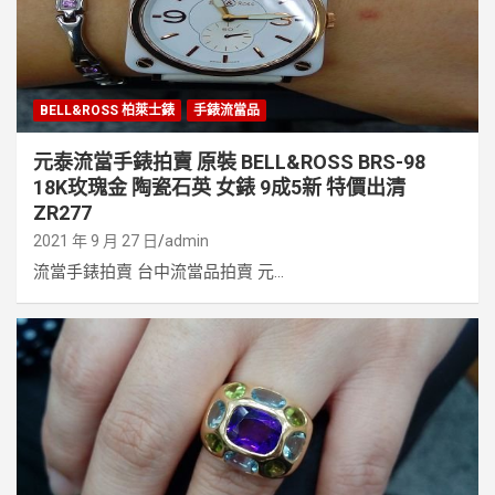
BELL&ROSS 柏萊士錶
手錶流當品
元泰流當手錶拍賣 原裝 BELL&ROSS BRS-98
18K玫瑰金 陶瓷石英 女錶 9成5新 特價出清
ZR277
2021 年 9 月 27 日
admin
流當手錶拍賣 台中流當品拍賣 元...