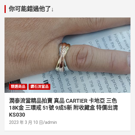
你可能錯過他了↓
精選商品
鑽石流當品
潤泰流當精品拍賣 真品 CARTIER 卡地亞 三色
18K金 三環戒 51號 9成5新 附收藏盒 特價出清
KS030
2023 年 3 月 10 日
admin