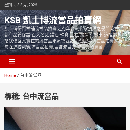
Skip
星期六, 8 8 月, 2026
to
content
KSB 凱士博流當品拍賣網
凱士博優質當舖流當品拍賣,這有集合各店家提供之優質流當品,
都有品質保證 百大名錶 鑽石 珠寶 玉石 翡翠 汽機車 這裡都有
想找便宜又實在的流當品來這找就對了,凱士博流當品拍賣網祝
您在這挖到寶,流當品拍賣,當舖流當品,流當品拍賣會
Home
台中流當品
標籤:
台中流當品