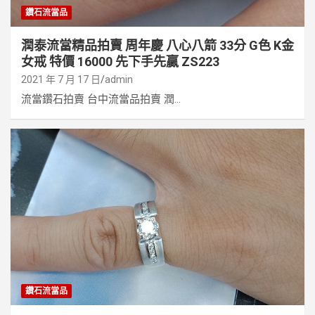
鑽石流當品
潤泰流當精品拍賣 周年慶 八心八箭 33分 G色 K金
女戒 特價 16000 先下手先贏 ZS223
2021 年 7 月 17 日
admin
流當鑽石拍賣 台中流當品拍賣 潤...
鑽石流當品