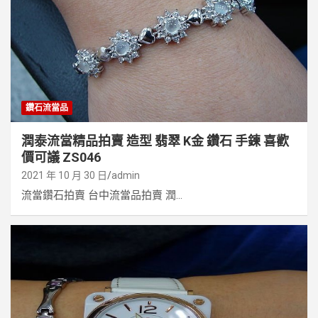
鑽石流當品
潤泰流當精品拍賣 造型 翡翠 K金 鑽石 手鍊 喜歡
價可議 ZS046
2021 年 10 月 30 日
admin
流當鑽石拍賣 台中流當品拍賣 潤...