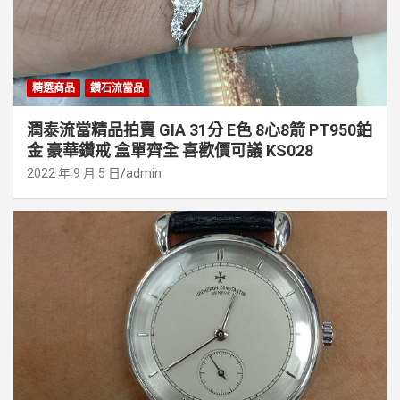
精選商品
鑽石流當品
潤泰流當精品拍賣 GIA 31分 E色 8心8箭 PT950鉑
金 豪華鑽戒 盒單齊全 喜歡價可議 KS028
2022 年 9 月 5 日
admin