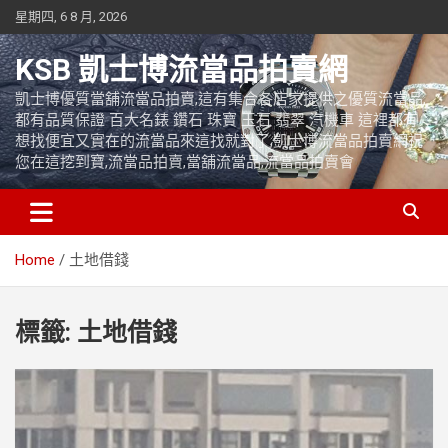
Skip
星期四, 6 8 月, 2026
to
content
KSB 凱士博流當品拍賣網
凱士博優質當舖流當品拍賣,這有集合各店家提供之優質流當品,
都有品質保證 百大名錶 鑽石 珠寶 玉石 翡翠 汽機車 這裡都有
想找便宜又實在的流當品來這找就對了,凱士博流當品拍賣網祝
您在這挖到寶,流當品拍賣,當舖流當品,流當品拍賣會
Home
土地借錢
標籤:
土地借錢