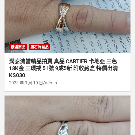
精選商品
鑽石流當品
潤泰流當精品拍賣 真品 CARTIER 卡地亞 三色
18K金 三環戒 51號 9成5新 附收藏盒 特價出清
KS030
2023 年 3 月 10 日
admin