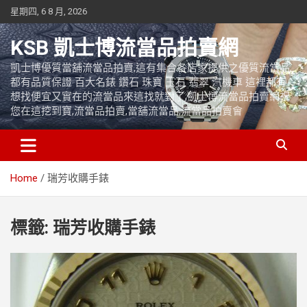
Skip
星期四, 6 8 月, 2026
to
content
KSB 凱士博流當品拍賣網
凱士博優質當舖流當品拍賣,這有集合各店家提供之優質流當品,
都有品質保證 百大名錶 鑽石 珠寶 玉石 翡翠 汽機車 這裡都有
想找便宜又實在的流當品來這找就對了,凱士博流當品拍賣網祝
您在這挖到寶,流當品拍賣,當舖流當品,流當品拍賣會
Home
瑞芳收購手錶
標籤:
瑞芳收購手錶