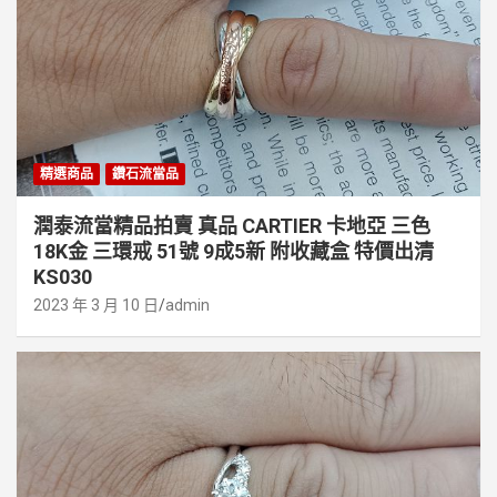
精選商品
鑽石流當品
潤泰流當精品拍賣 真品 CARTIER 卡地亞 三色
18K金 三環戒 51號 9成5新 附收藏盒 特價出清
KS030
2023 年 3 月 10 日
admin