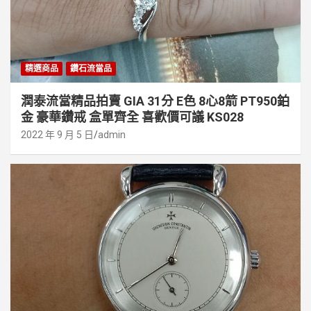
精選商品
鑽石流當品
潤泰流當精品拍賣 GIA 31分 E色 8心8箭 PT950鉑
金 豪華鑽戒 盒單齊全 喜歡價可議 KS028
2022 年 9 月 5 日
admin