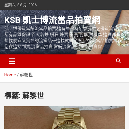
Skip
星期六, 8 8 月, 2026
to
content
KSB 凱士博流當品拍賣網
凱士博優質當舖流當品拍賣,這有集合各店家提供之優質流當品,
都有品質保證 百大名錶 鑽石 珠寶 玉石 翡翠 汽機車 這裡都有
想找便宜又實在的流當品來這找就對了,凱士博流當品拍賣網祝
您在這挖到寶,流當品拍賣,當舖流當品,流當品拍賣會
Home
蘇黎世
標籤:
蘇黎世