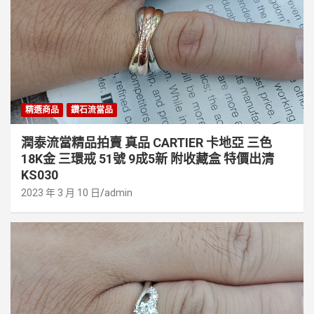
精選商品
鑽石流當品
潤泰流當精品拍賣 真品 CARTIER 卡地亞 三色
18K金 三環戒 51號 9成5新 附收藏盒 特價出清
KS030
2023 年 3 月 10 日
admin