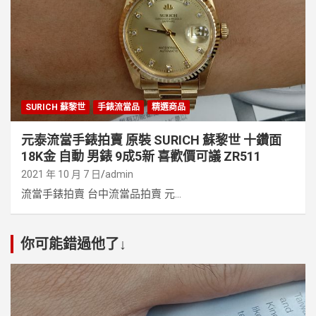
SURICH 蘇黎世
手錶流當品
精選商品
元泰流當手錶拍賣 原裝 SURICH 蘇黎世 十鑽面
18K金 自動 男錶 9成5新 喜歡價可議 ZR511
2021 年 10 月 7 日
admin
流當手錶拍賣 台中流當品拍賣 元...
你可能錯過他了↓