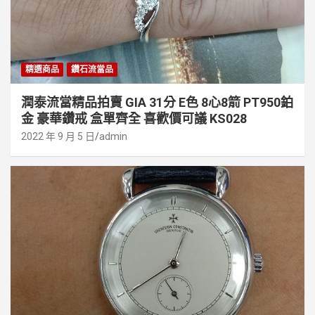
精選商品
鑽石流當品
潤泰流當精品拍賣 GIA 31分 E色 8心8箭 PT950鉑
金 豪華鑽戒 盒單齊全 喜歡價可議 KS028
2022 年 9 月 5 日
admin