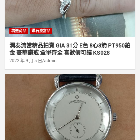
精選商品
鑽石流當品
潤泰流當精品拍賣 GIA 31分 E色 8心8箭 PT950鉑
金 豪華鑽戒 盒單齊全 喜歡價可議 KS028
2022 年 9 月 5 日
admin