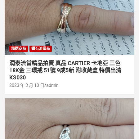
精選商品
鑽石流當品
潤泰流當精品拍賣 真品 CARTIER 卡地亞 三色
18K金 三環戒 51號 9成5新 附收藏盒 特價出清
KS030
2023 年 3 月 10 日
admin