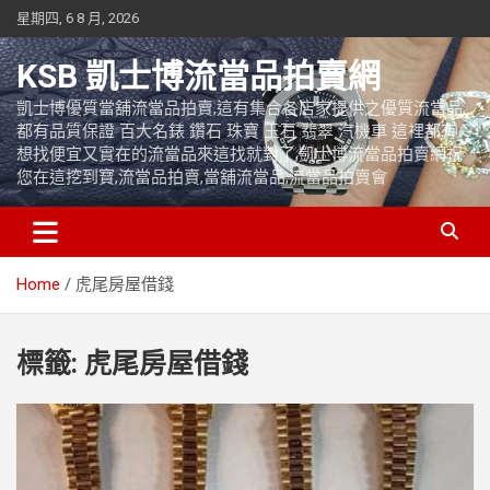
Skip
星期四, 6 8 月, 2026
to
content
KSB 凱士博流當品拍賣網
凱士博優質當舖流當品拍賣,這有集合各店家提供之優質流當品,
都有品質保證 百大名錶 鑽石 珠寶 玉石 翡翠 汽機車 這裡都有
想找便宜又實在的流當品來這找就對了,凱士博流當品拍賣網祝
您在這挖到寶,流當品拍賣,當舖流當品,流當品拍賣會
Home
虎尾房屋借錢
標籤:
虎尾房屋借錢