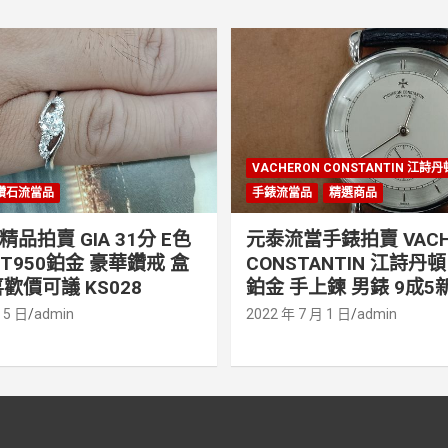
VACHERON CONSTANTIN 江詩
鑽石流當品
手錶流當品
精選商品
品拍賣 GIA 31分 E色
元泰流當手錶拍賣 VACH
PT950鉑金 豪華鑽戒 盒
CONSTANTIN 江詩丹頓 
歡價可議 KS028
鉑金 手上鍊 男錶 9成5新
 5 日
admin
2022 年 7 月 1 日
admin