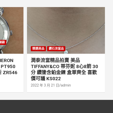
丹頓錶
精選商品
鑽石流當品
ERON
潤泰流當精品拍賣 美品
PT950
TIFFANY&CO 蒂芬妮 8心8箭 30
 ZR546
分 鑽墬含鉑金鍊 盒單齊全 喜歡
價可議 KS022
2022 年 3 月 21 日
admin