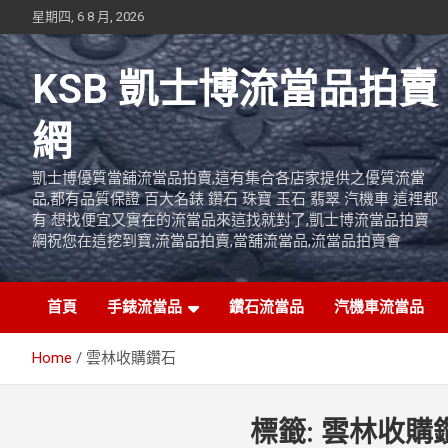
Skip
星期四, 6 8 月, 2026
to
content
KSB 凱士博流當品拍賣
網
凱士博優質當舖流當品拍賣,這有集合各店家提供之優質流當
品,都有品質保證 百大名錶 鑽石 珠寶 玉石 翡翠 汽機車 這裡都
有 想找便宜又實在的流當品來這找就對了,凱士博流當品拍賣
網祝您在這挖到寶,流當品拍賣,當舖流當品,流當品拍賣會
首頁
手錶流當品
鑽石流當品
汽機車流當品
Home
雲林收購鑽石
標籤:
雲林收購