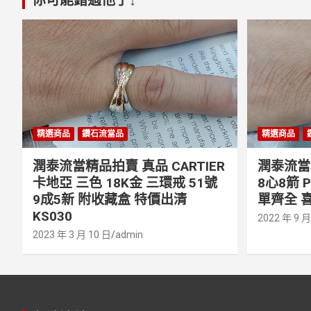
精選商品
鑽石流當品
精選商品
潤泰流當精品拍賣 真品 CARTIER
潤泰流當精
卡地亞 三色 18K金 三環戒 51號
8心8箭 
9成5新 附收藏盒 特價出清
單齊全 喜
KS030
2022 年 9 月
2023 年 3 月 10 日
admin