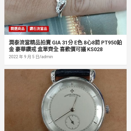
精選商品
鑽石流當品
潤泰流當精品拍賣 GIA 31分 E色 8心8箭 PT950鉑
金 豪華鑽戒 盒單齊全 喜歡價可議 KS028
2022 年 9 月 5 日
admin