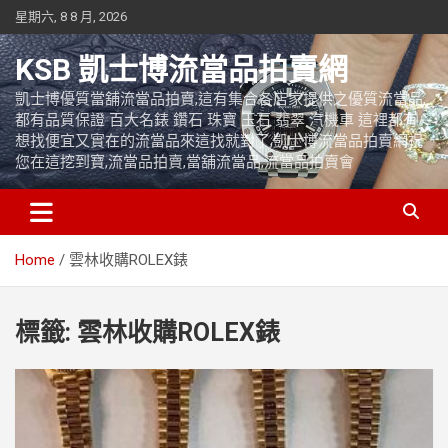
Skip
星期六, 8 8 月, 2026
to
content
KSB 凱士博流當品拍賣網
凱士博優質當舖流當品拍賣,這有集合各店家提供之優質流當品,
都有品質保證 百大名錶 鑽石 珠寶 玉石 翡翠 汽機車 這裡都有
想找便宜又實在的流當品來這找就對了,凱士博流當品拍賣網祝
您在這挖到寶,流當品拍賣,當舖流當品,流當品拍賣會
Home
雲林收購ROLEX錶
標籤:
雲林收購ROLEX錶