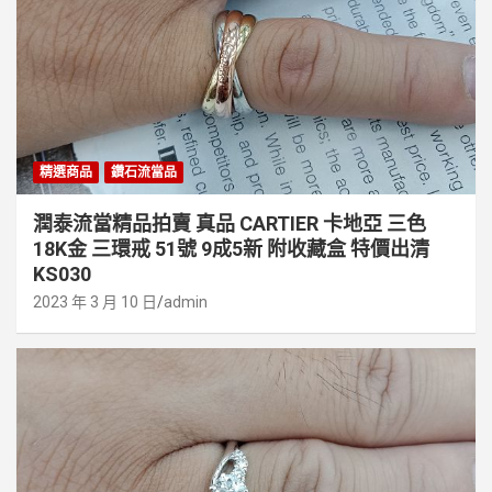
精選商品
鑽石流當品
潤泰流當精品拍賣 真品 CARTIER 卡地亞 三色
18K金 三環戒 51號 9成5新 附收藏盒 特價出清
KS030
2023 年 3 月 10 日
admin