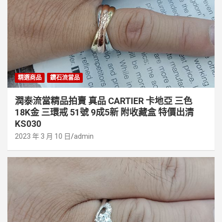
精選商品
鑽石流當品
潤泰流當精品拍賣 真品 CARTIER 卡地亞 三色
18K金 三環戒 51號 9成5新 附收藏盒 特價出清
KS030
2023 年 3 月 10 日
admin