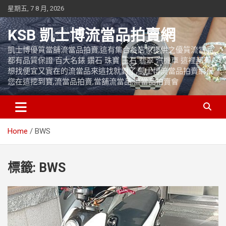
Skip
星期五, 7 8 月, 2026
to
content
KSB 凱士博流當品拍賣網
凱士博優質當舖流當品拍賣,這有集合各店家提供之優質流當品,
都有品質保證 百大名錶 鑽石 珠寶 玉石 翡翠 汽機車 這裡都有
想找便宜又實在的流當品來這找就對了,凱士博流當品拍賣網祝
您在這挖到寶,流當品拍賣,當舖流當品,流當品拍賣會
Home
BWS
標籤:
BWS