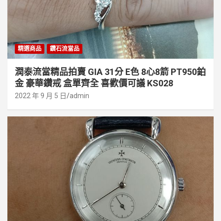
精選商品
鑽石流當品
潤泰流當精品拍賣 GIA 31分 E色 8心8箭 PT950鉑
金 豪華鑽戒 盒單齊全 喜歡價可議 KS028
2022 年 9 月 5 日
admin