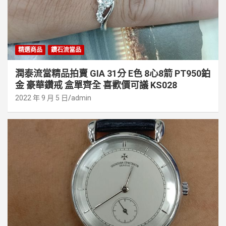
精選商品
鑽石流當品
潤泰流當精品拍賣 GIA 31分 E色 8心8箭 PT950鉑
金 豪華鑽戒 盒單齊全 喜歡價可議 KS028
2022 年 9 月 5 日
admin