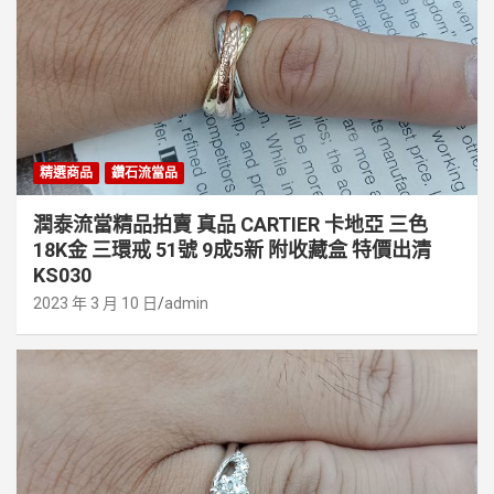
精選商品
鑽石流當品
潤泰流當精品拍賣 真品 CARTIER 卡地亞 三色
18K金 三環戒 51號 9成5新 附收藏盒 特價出清
KS030
2023 年 3 月 10 日
admin