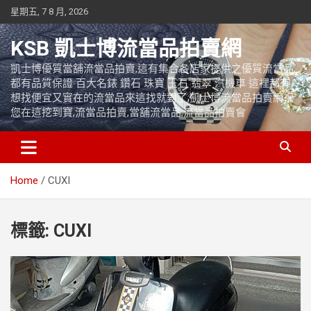
Skip
星期五, 7 8 月, 2026
to
content
KSB 凱士博流當品拍賣網
凱士博優質當舖流當品拍賣,這有集合各店家提供之優質流當品,
都有品質保證 百大名錶 鑽石 珠寶 玉石 翡翠 汽機車 這裡都有
想找便宜又實在的流當品來這找就對了,凱士博流當品拍賣網祝
您在這挖到寶,流當品拍賣,當舖流當品,流當品拍賣會
Home
CUXI
標籤:
CUXI