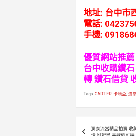
地址: 台中市
電話: 042375
手機: 091868
優質網站推薦 
台中收購鑽石
轉
鑽石借貸
Tags:
CARTIER
,
卡地亞
,
流
文
潤泰流當精品拍賣 收藏
章
環 附證書 喜歡價可議 Z