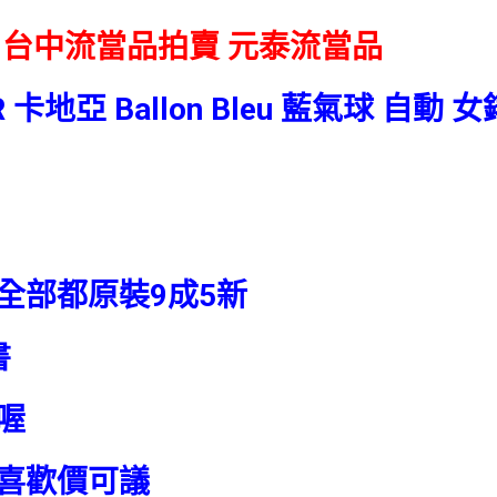
 台中流當品拍賣
元泰流當品
R 卡地亞 Ballon Bleu 藍氣球 自動 
全部都原裝9成5新
書
喔
喜歡價可議