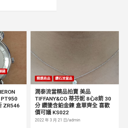
丹頓錶
精選商品
鑽石流當品
ERON
潤泰流當精品拍賣 美品
PT950
TIFFANY&CO 蒂芬妮 8心8箭 30
 ZR546
分 鑽墬含鉑金鍊 盒單齊全 喜歡
價可議 KS022
2022 年 3 月 21 日
admin