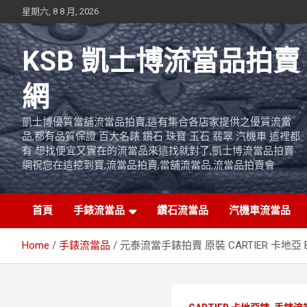
Skip
星期六, 8 8 月, 2026
to
content
KSB 凱士博流當品拍賣
網
凱士博優質當舖流當品拍賣,這有集合各店家提供之優質流當
品,都有品質保證 百大名錶 鑽石 珠寶 玉石 翡翠 汽機車 這裡都
有 想找便宜又實在的流當品來這找就對了,凱士博流當品拍賣
網祝您在這挖到寶,流當品拍賣,當舖流當品,流當品拍賣會
首頁
手錶流當品
鑽石流當品
汽機車流當品
Home
手錶流當品
元泰流當手錶拍賣 原裝 CARTIER 卡地亞 Bal