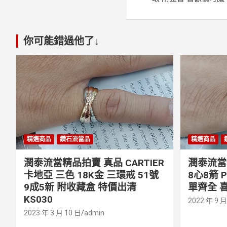
導
覽
你可能錯過他了↓
精選商品
鑽石流當品
精選商品
潤泰流當精品拍賣 真品 CARTIER
潤泰流當精
卡地亞 三色 18K金 三環戒 51號
8心8箭 
9成5新 附收藏盒 特價出清
單齊全 喜
KS030
2022 年 9 月
2023 年 3 月 10 日
admin