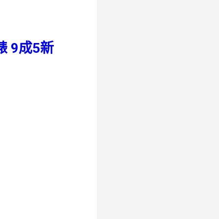
女錶 9成5新