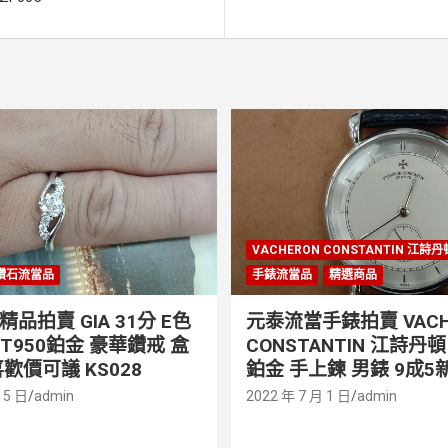
VACHERON CONSTANTIN 江詩
鑽石流當品
手錶流當品
精選商品
品拍賣 GIA 31分 E色
元泰流當手錶拍賣 VACH
PT950鉑金 豪華鑽戒 盒
CONSTANTIN 江詩丹頓 
歡價可議 KS028
鉑金 手上鍊 男錶 9成5新
 5 日
admin
2022 年 7 月 1 日
admin