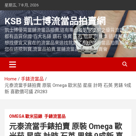
Skip
星期五, 7 8 月, 2026
to
content
KSB 凱士博流當品拍賣網
凱士博優質當舖流當品拍賣,這有集合各店家提供之優質流當品,
都有品質保證 百大名錶 鑽石 珠寶 玉石 翡翠 汽機車 這裡都有
想找便宜又實在的流當品來這找就對了,凱士博流當品拍賣網祝
您在這挖到寶,流當品拍賣,當舖流當品,流當品拍賣會
Home
手錶流當品
元泰流當手錶拍賣 原裝 Omega 歐米茄 星座 計時 石英 男錶 9成
新 喜歡價可議 ZR283
OMEGA 歐米茄錶
手錶流當品
元泰流當手錶拍賣 原裝 Omega 歐