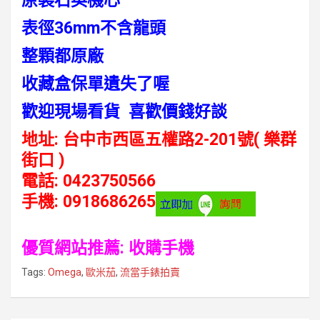
原裝石英機心
表徑36mm不含龍頭
整顆都原廠
收藏盒保單遺失了喔
歡迎現場看貨 喜歡價錢好談
地址: 台中市西區五權路2-201號( 樂群
街口 )
電話: 0423750566
手機: 0918686265
優質網站推薦:
收購手機
Tags:
Omega
,
歐米茄
,
流當手錶拍賣