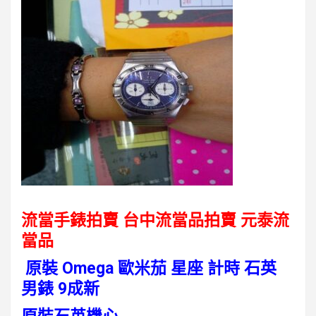
流當手錶拍賣 台中流當品拍賣
元泰流
當品
原裝 Omega 歐米茄 星座 計時 石英
男錶 9成新