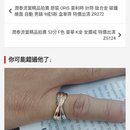
文
潤泰流當精品拍賣 原裝 ORIS 豪利時 計時 鈦合金 碳纖
章
維面 自動 男錶 9成5新 盒單齊 特價出清 ZR272
導
覽
潤泰流當精品拍賣 53分 F色 豪華 K金 女鑽戒 特價出清
ZS124
你可能錯過他了↓