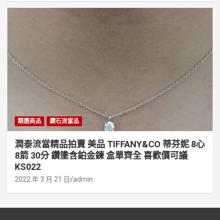
精選商品
鑽石流當品
潤泰流當精品拍賣 美品 TIFFANY&CO 蒂芬妮 8心
8箭 30分 鑽墬含鉑金鍊 盒單齊全 喜歡價可議
KS022
2022 年 3 月 21 日
admin