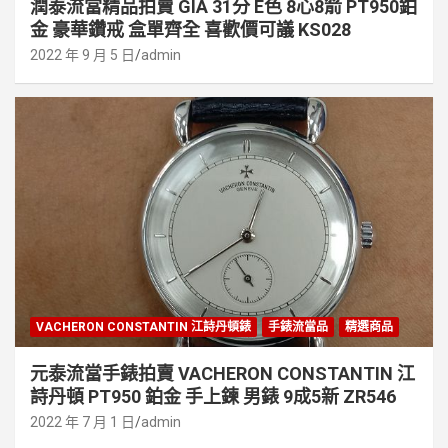
潤泰流當精品拍賣 GIA 31分 E色 8心8箭 PT950鉑
金 豪華鑽戒 盒單齊全 喜歡價可議 KS028
2022 年 9 月 5 日
admin
VACHERON CONSTANTIN 江詩丹頓錶
手錶流當品
精選商品
元泰流當手錶拍賣 VACHERON CONSTANTIN 江
詩丹頓 PT950 鉑金 手上鍊 男錶 9成5新 ZR546
2022 年 7 月 1 日
admin