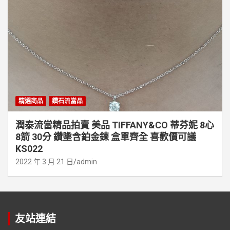
精選商品
鑽石流當品
潤泰流當精品拍賣 美品 TIFFANY&CO 蒂芬妮 8心
8箭 30分 鑽墬含鉑金鍊 盒單齊全 喜歡價可議
KS022
2022 年 3 月 21 日
admin
友站連結