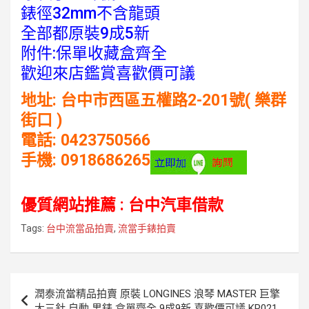
錶徑32mm不含龍頭
全部都原裝9成5新
附件:保單收藏盒齊全
歡迎來店鑑賞喜歡價可議
地址: 台中市西區五權路2-201號( 樂群
街口 )
電話: 0423750566
手機: 0918686265
優質網站推薦 :
台中汽車借款
Tags:
台中流當品拍賣
,
流當手錶拍賣
文
潤泰流當精品拍賣 原裝 LONGINES 浪琴 MASTER 巨擎
章
大三針 自動 男錶 盒單齊全 9成9新 喜歡價可議 KR021