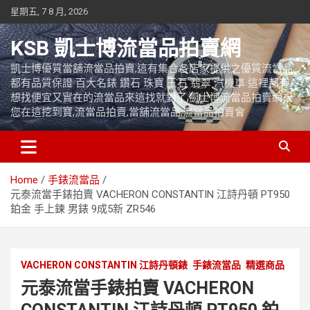
Skip
星期五, 7 8 月, 2026
to
content
KSB 凱士博流當品拍賣網
凱士博優質當舖流當品拍賣,這有集合各店家提供之優質流當品,
都有品質保證 百大名錶 鑽石 珠寶 玉石 翡翠 汽機車 這裡都有
想找便宜又實在的流當品來這找就對了,凱士博流當品拍賣網祝
您在這挖到寶,流當品拍賣,當舖流當品,流當品拍賣會
Home
手錶流當品
元泰流當手錶拍賣 VACHERON CONSTANTIN 江詩丹頓 PT950
鉑金 手上鍊 男錶 9成5新 ZR546
VACHERON CONSTANTIN 江詩丹頓錶
手錶流當品
精選商品
元泰流當手錶拍賣 VACHERON