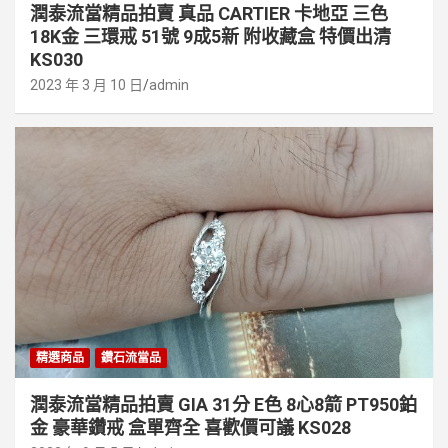
潤泰流當精品拍賣 真品 CARTIER 卡地亞 三色
18K金 三環戒 51號 9成5新 附收藏盒 特價出清
KS030
2023 年 3 月 10 日
admin
精選商品
鑽石流當品
潤泰流當精品拍賣 GIA 31分 E色 8心8箭 PT950鉑
金 豪華鑽戒 盒單齊全 喜歡價可議 KS028