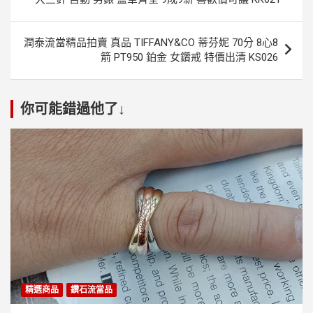
導
覽
潤泰流當精品拍賣 真品 TIFFANY&CO 蒂芬妮 70分 8心8
箭 PT950 鉑金 女鑽戒 特價出清 KS026
你可能錯過他了↓
精選商品
鑽石流當品