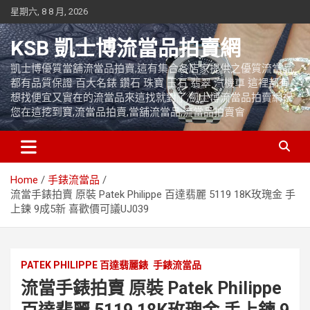
Skip
星期六, 8 8 月, 2026
to
content
KSB 凱士博流當品拍賣網
凱士博優質當舖流當品拍賣,這有集合各店家提供之優質流當品,
都有品質保證 百大名錶 鑽石 珠寶 玉石 翡翠 汽機車 這裡都有
想找便宜又實在的流當品來這找就對了,凱士博流當品拍賣網祝
您在這挖到寶,流當品拍賣,當舖流當品,流當品拍賣會
Home
手錶流當品
流當手錶拍賣 原裝 Patek Philippe 百達翡麗 5119 18K玫瑰金 手
上鍊 9成5新 喜歡價可議UJ039
PATEK PHILIPPE 百達翡麗錶
手錶流當品
流當手錶拍賣 原裝 Patek Philippe