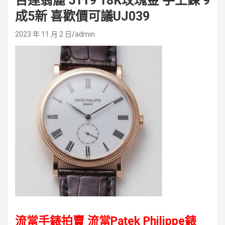
百達翡麗 5119 18K玫瑰金 手上鍊 9
成5新 喜歡價可議UJ039
2023 年 11 月 2 日
admin
流當手錶拍賣 流當Patek Philippe錶