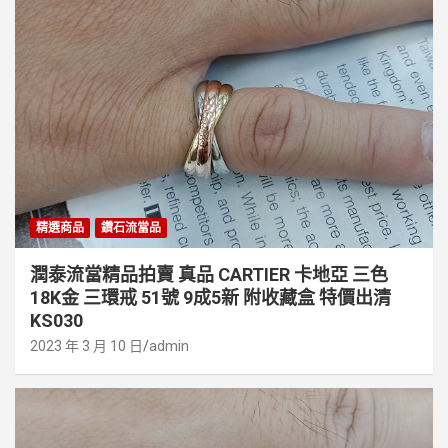
精選商品
鑽石流當品
潤泰流當精品拍賣 真品 CARTIER 卡地亞 三色
18K金 三環戒 51號 9成5新 附收藏盒 特價出清
KS030
2023 年 3 月 10 日
admin