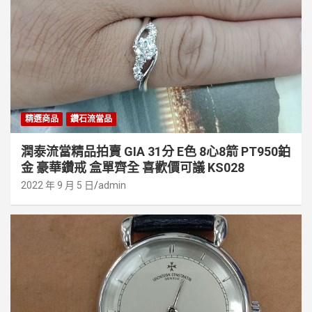
精選商品
鑽石流當品
潤泰流當精品拍賣 GIA 31分 E色 8心8箭 PT950鉑
金 豪華鑽戒 盒單齊全 喜歡價可議 KS028
2022 年 9 月 5 日
admin