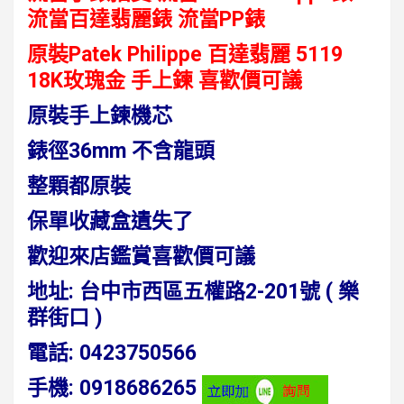
流當百達翡麗錶 流當PP錶
原裝Patek Philippe 百達翡麗 5119
18K玫瑰金 手上鍊 喜歡價可議
原裝手上鍊機芯
錶徑36mm 不含龍頭
整顆都原裝
保單收藏盒遺失了
歡迎來店鑑賞喜歡價可議
地址:
台中市西區五權路2-201號 ( 樂
群街口 )
電話
:
0423750566
手機:
0918686265