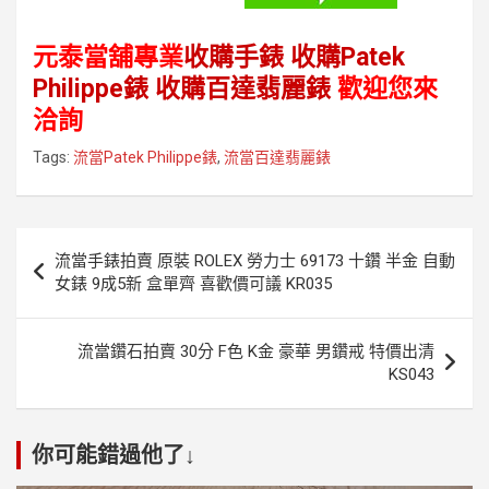
元泰當舖專業
收購手錶
收購Patek
Philippe錶
收購百達翡麗錶
歡迎您來
洽詢
Tags:
流當Patek Philippe錶
,
流當百達翡麗錶
文
流當手錶拍賣 原裝 ROLEX 勞力士 69173 十鑽 半金 自動
章
女錶 9成5新 盒單齊 喜歡價可議 KR035
導
覽
流當鑽石拍賣 30分 F色 K金 豪華 男鑽戒 特價出清
KS043
你可能錯過他了↓