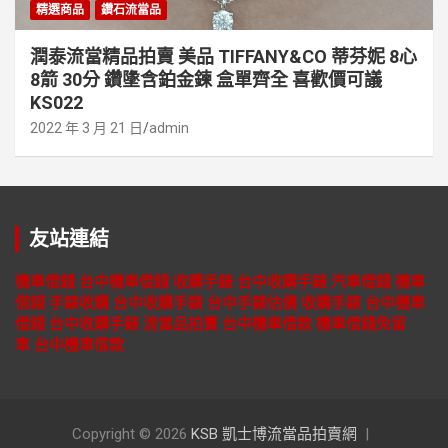
精選商品
鑽石流當品
潤泰流當精品拍賣 美品 TIFFANY&CO 蒂芬妮 8心
8箭 30分 鑽墬含鉑金鍊 盒單齊全 喜歡價可議
KS022
2022 年 3 月 21 日
admin
友站連結
機車借錢
台中機車借錢
收購手錶
台中收購手錶
汽車借錢
機車
借錢
手錶收購
台中收購手錶
台中手錶估價
收購手錶
台中機車
借錢
台中收購手錶
流當品拍賣
台中機車借款
機車借錢免留
車
台中機車借款
Copyright © 2026
KSB 凱士博流當品拍賣網