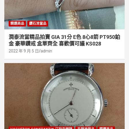
精選商品
鑽石流當品
潤泰流當精品拍賣 GIA 31分 E色 8心8箭 PT950鉑
金 豪華鑽戒 盒單齊全 喜歡價可議 KS028
2022 年 9 月 5 日
admin