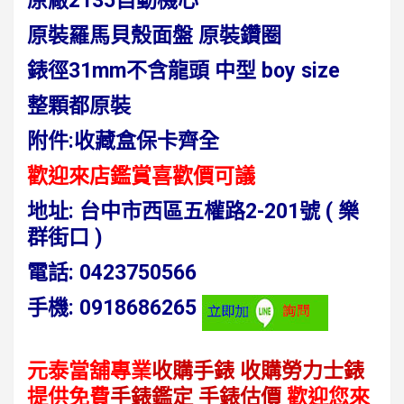
原廠2135自動機心
原裝羅馬貝殼面盤 原裝鑽圈
錶徑31mm不含龍頭 中型 boy size
整顆都原裝
附件:收藏盒保卡齊全
歡迎來店鑑賞喜歡價可議
地址:
台中市西區五權路2-201號 ( 樂
群街口 )
電話
:
0423750566
手機:
0918686265
元泰當舖專業
收購手錶
收購勞力士錶
提供免費
手錶鑑定
手錶估價
歡迎您來