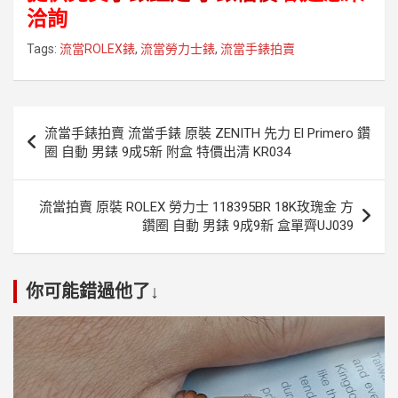
洽詢
Tags:
流當ROLEX錶
,
流當勞力士錶
,
流當手錶拍賣
文
流當手錶拍賣 流當手錶 原裝 ZENITH 先力 El Primero 鑽
章
圈 自動 男錶 9成5新 附盒 特價出清 KR034
導
覽
流當拍賣 原裝 ROLEX 勞力士 118395BR 18K玫瑰金 方
鑽圈 自動 男錶 9成9新 盒單齊UJ039
你可能錯過他了↓