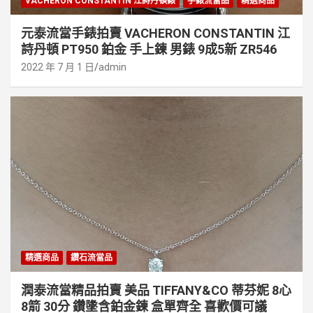
VACHERON CONSTANTIN 江詩丹頓錶
手錶流當品
精選商品
元泰流當手錶拍賣 VACHERON CONSTANTIN 江
詩丹頓 PT950 鉑金 手上鍊 男錶 9成5新 ZR546
2022 年 7 月 1 日
admin
精選商品
鑽石流當品
潤泰流當精品拍賣 美品 TIFFANY&CO 蒂芬妮 8心
8箭 30分 鑽墬含鉑金鍊 盒單齊全 喜歡價可議