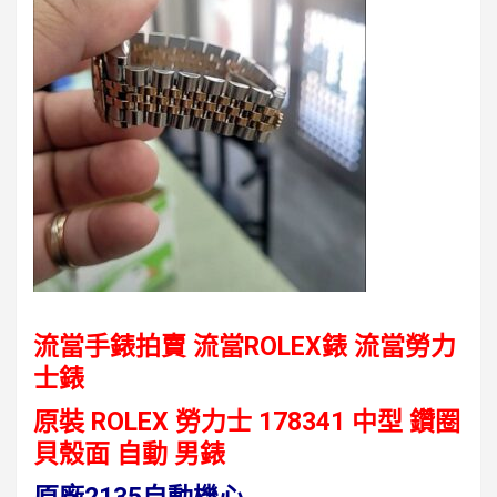
流當手錶拍賣 流當ROLEX錶 流當勞力
士錶
原裝 ROLEX 勞力士 178341 中型 鑽圈
貝殼面 自動 男錶