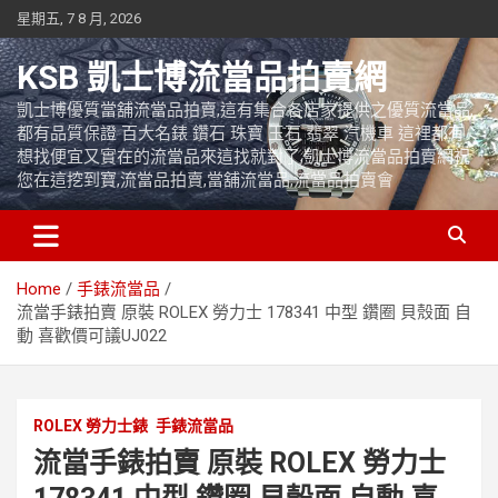
Skip
星期五, 7 8 月, 2026
to
content
KSB 凱士博流當品拍賣網
凱士博優質當舖流當品拍賣,這有集合各店家提供之優質流當品,
都有品質保證 百大名錶 鑽石 珠寶 玉石 翡翠 汽機車 這裡都有
想找便宜又實在的流當品來這找就對了,凱士博流當品拍賣網祝
您在這挖到寶,流當品拍賣,當舖流當品,流當品拍賣會
Home
手錶流當品
流當手錶拍賣 原裝 ROLEX 勞力士 178341 中型 鑽圈 貝殼面 自
動 喜歡價可議UJ022
ROLEX 勞力士錶
手錶流當品
流當手錶拍賣 原裝 ROLEX 勞力士