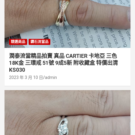
精選商品
鑽石流當品
潤泰流當精品拍賣 真品 CARTIER 卡地亞 三色
18K金 三環戒 51號 9成5新 附收藏盒 特價出清
KS030
2023 年 3 月 10 日
admin