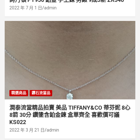
2022 年 7 月 1 日
admin
精選商品
鑽石流當品
潤泰流當精品拍賣 美品 TIFFANY&CO 蒂芬妮 8心
8箭 30分 鑽墬含鉑金鍊 盒單齊全 喜歡價可議
KS022
2022 年 3 月 21 日
admin