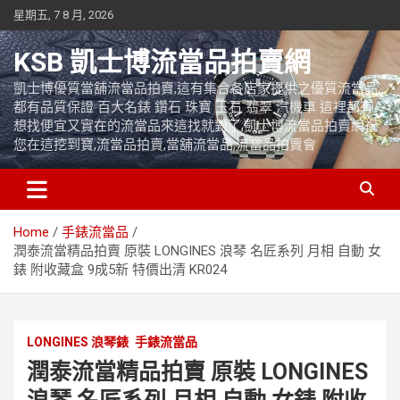
Skip
星期五, 7 8 月, 2026
to
content
KSB 凱士博流當品拍賣網
凱士博優質當舖流當品拍賣,這有集合各店家提供之優質流當品,
都有品質保證 百大名錶 鑽石 珠寶 玉石 翡翠 汽機車 這裡都有
想找便宜又實在的流當品來這找就對了,凱士博流當品拍賣網祝
您在這挖到寶,流當品拍賣,當舖流當品,流當品拍賣會
Home
手錶流當品
潤泰流當精品拍賣 原裝 LONGINES 浪琴 名匠系列 月相 自動 女
錶 附收藏盒 9成5新 特價出清 KR024
LONGINES 浪琴錶
手錶流當品
潤泰流當精品拍賣 原裝 LONGINES