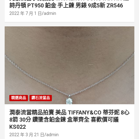
詩丹頓 PT950 鉑金 手上鍊 男錶 9成5新 ZR546
2022 年 7 月 1 日
admin
精選商品
鑽石流當品
潤泰流當精品拍賣 美品 TIFFANY&CO 蒂芬妮 8心
8箭 30分 鑽墬含鉑金鍊 盒單齊全 喜歡價可議
KS022
2022 年 3 月 21 日
admin