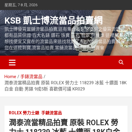
Skip
星期五, 7 8 月, 2026
to
content
KSB 凱士博流當品拍賣網
凱士博優質當舖流當品拍賣,這有集合各店家提供之優質流當品,
都有品質保證 百大名錶 鑽石 珠寶 玉石 翡翠 汽機車 這裡都有
想找便宜又實在的流當品來這找就對了,凱士博流當品拍賣網祝
您在這挖到寶,流當品拍賣,當舖流當品,流當品拍賣會
Home
手錶流當品
潤泰流當精品拍賣 原裝 ROLEX 勞力士 118239 冰藍 十鑽面 18K
白金 自動 男錶 9成5新 喜歡價可議 KR029
ROLEX 勞力士錶
手錶流當品
潤泰流當精品拍賣 原裝 ROLEX 勞