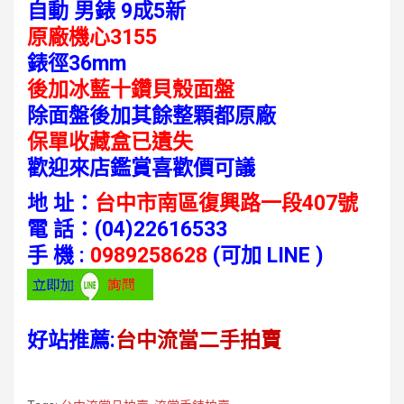
自動 男錶 9成5新
原廠機心3155
錶徑36mm
後加冰藍十鑽貝殼面盤
除面盤後加其餘整顆都原廠
保單收藏盒已遺失
歡迎來店鑑賞喜歡價可議
地 址：
台中市南區復興路一段407號
電
話：
(04)22616533
手 機 :
0989258628
(可加 LINE )
好站推薦:
台中流當二手拍賣