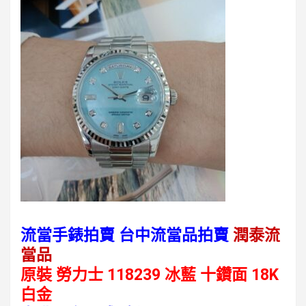
流當手錶拍賣 台中流當品拍賣
潤泰流
當品
原裝 勞力士 118239 冰藍 十鑽面 18K
白金