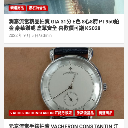
精選商品
鑽石流當品
潤泰流當精品拍賣 GIA 31分 E色 8心8箭 PT950鉑
金 豪華鑽戒 盒單齊全 喜歡價可議 KS028
2022 年 9 月 5 日
admin
VACHERON CONSTANTIN 江詩丹頓錶
手錶流當品
精選商品
元泰流當手錶拍賣 VACHERON CONSTANTIN 江