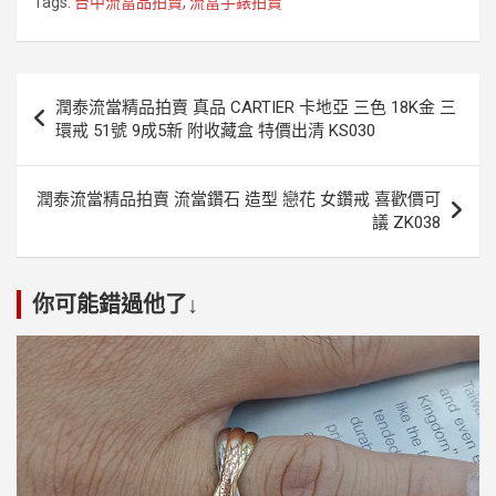
Tags:
台中流當品拍賣
,
流當手錶拍賣
文
潤泰流當精品拍賣 真品 CARTIER 卡地亞 三色 18K金 三
章
環戒 51號 9成5新 附收藏盒 特價出清 KS030
導
覽
潤泰流當精品拍賣 流當鑽石 造型 戀花 女鑽戒 喜歡價可
議 ZK038
你可能錯過他了↓