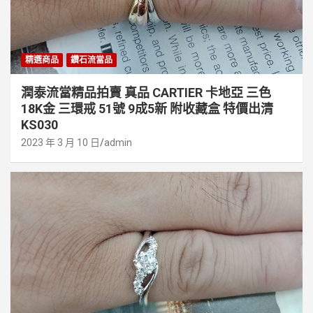
精選商品
鑽石流當品
潤泰流當精品拍賣 真品 CARTIER 卡地亞 三色
18K金 三環戒 51號 9成5新 附收藏盒 特價出清
KS030
2023 年 3 月 10 日
admin