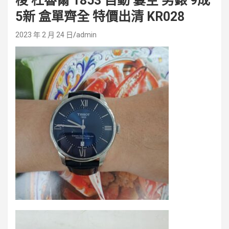
梭 杜魯爾 1853 自動 簍空 男錶 9成
5新 盒單齊全 特價出清 KR028
2023 年 2 月 24 日
admin