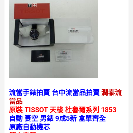
流當手錶拍賣 台中流當品拍賣
潤泰流
當品
原裝 TISSOT 天梭 杜魯爾系列 1853
自動 簍空 男錶 9成5新 盒單齊全
原廠自動機芯