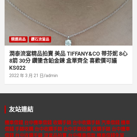
精選商品
鑽石流當品
潤泰流當精品拍賣 美品 TIFFANY&CO 蒂芬妮 8心
8箭 30分 鑽墬含鉑金鍊 盒單齊全 喜歡價可議
KS022
2022 年 3 月 21 日
admin
友站連結
機車借錢
台中機車借錢
收購手錶
台中收購手錶
汽車借錢
機車
借錢
手錶收購
台中收購手錶
台中手錶估價
收購手錶
台中機車
借錢
台中收購手錶
流當品拍賣
台中機車借款
機車借錢免留