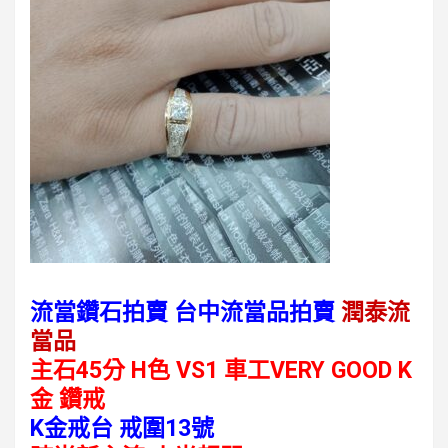
流當鑽石拍賣 台中流當品拍賣
潤泰流
當品
主石45分 H色 VS1
車工VERY GOOD K
金 鑽戒
K金戒台 戒圍13號