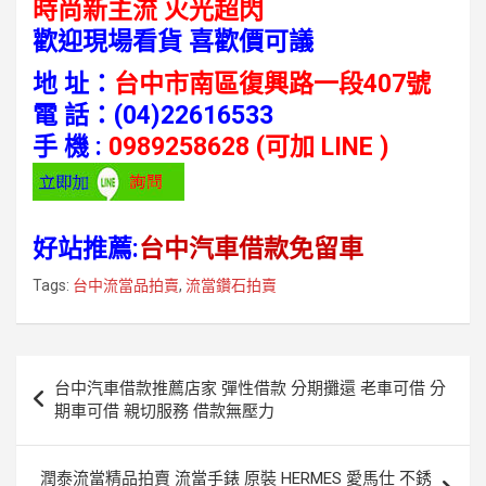
時尚新主流 火光超閃
歡迎現場看貨 喜歡價可議
地 址：
台中市南區復興路一段407號
電 話：
(04)22616533
手 機 :
0989258628 (可加 LINE )
好站推薦:
台中汽車借款免留車
Tags:
台中流當品拍賣
,
流當鑽石拍賣
文
台中汽車借款推薦店家 彈性借款 分期攤還 老車可借 分
章
期車可借 親切服務 借款無壓力
導
覽
潤泰流當精品拍賣 流當手錶 原裝 HERMES 愛馬仕 不銹