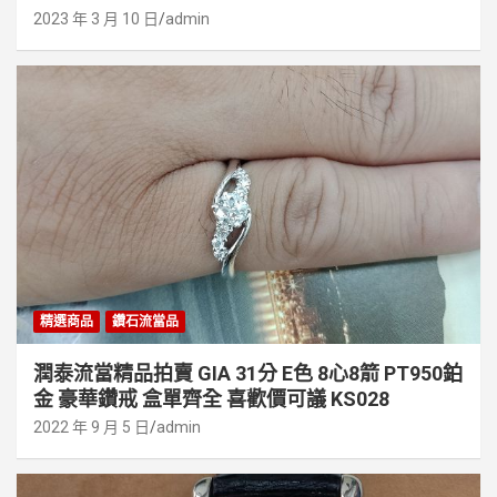
2023 年 3 月 10 日
admin
精選商品
鑽石流當品
潤泰流當精品拍賣 GIA 31分 E色 8心8箭 PT950鉑
金 豪華鑽戒 盒單齊全 喜歡價可議 KS028
2022 年 9 月 5 日
admin