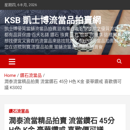
Skip
星期四, 6 8 月, 2026
to
content
KSB 凱士博流當品拍賣網
凱士博優質當舖流當品拍賣,這有集合各店家提供之優質流當品,
都有品質保證 百大名錶 鑽石 珠寶 玉石 翡翠 汽機車 這裡都有
想找便宜又實在的流當品來這找就對了,凱士博流當品拍賣網祝
您在這挖到寶,流當品拍賣,當舖流當品,流當品拍賣會
Home
鑽石流當品
潤泰流當精品拍賣 流當鑽石 45分 H色 K金 豪華鑽戒 喜歡價可
議 KS002
鑽石流當品
潤泰流當精品拍賣 流當鑽石 45分