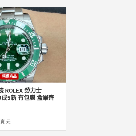
精選商品
 ROLEX 勞力士
錶 9成5新 有包膜 盒單齊
元...