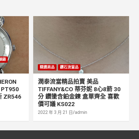
丹頓錶
精選商品
鑽石流當品
ERON
潤泰流當精品拍賣 美品
PT950
TIFFANY&CO 蒂芬妮 8心8箭 30
 ZR546
分 鑽墬含鉑金鍊 盒單齊全 喜歡
價可議 KS022
2022 年 3 月 21 日
admin