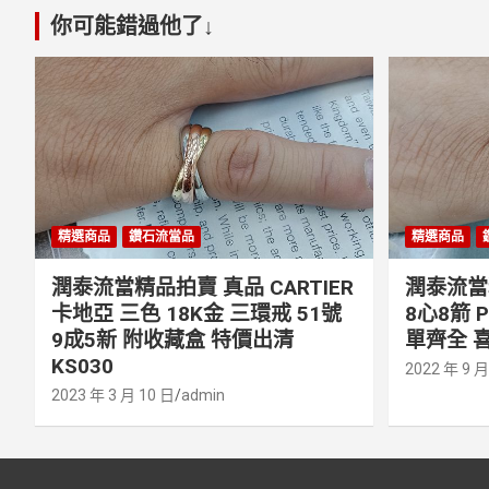
你可能錯過他了↓
精選商品
鑽石流當品
精選商品
潤泰流當精品拍賣 真品 CARTIER
潤泰流當精
卡地亞 三色 18K金 三環戒 51號
8心8箭 
9成5新 附收藏盒 特價出清
單齊全 喜
KS030
2022 年 9 月
2023 年 3 月 10 日
admin