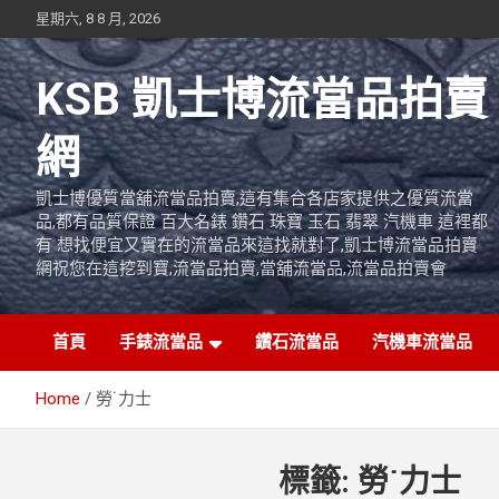
Skip
星期六, 8 8 月, 2026
to
content
KSB 凱士博流當品拍賣
網
凱士博優質當舖流當品拍賣,這有集合各店家提供之優質流當
品,都有品質保證 百大名錶 鑽石 珠寶 玉石 翡翠 汽機車 這裡都
有 想找便宜又實在的流當品來這找就對了,凱士博流當品拍賣
網祝您在這挖到寶,流當品拍賣,當舖流當品,流當品拍賣會
首頁
手錶流當品
鑽石流當品
汽機車流當品
Home
勞˙力士
標籤:
勞˙力士