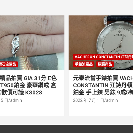
VACHERON CONSTANTIN 江詩
鑽石流當品
手錶流當品
精選商品
品拍賣 GIA 31分 E色
元泰流當手錶拍賣 VACH
PT950鉑金 豪華鑽戒 盒
CONSTANTIN 江詩丹頓 
歡價可議 KS028
鉑金 手上鍊 男錶 9成5新
 5 日
admin
2022 年 7 月 1 日
admin