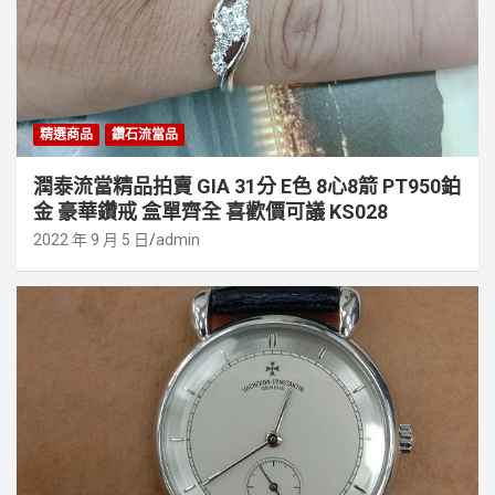
精選商品
鑽石流當品
潤泰流當精品拍賣 GIA 31分 E色 8心8箭 PT950鉑
金 豪華鑽戒 盒單齊全 喜歡價可議 KS028
2022 年 9 月 5 日
admin