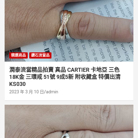
精選商品
鑽石流當品
潤泰流當精品拍賣 真品 CARTIER 卡地亞 三色
18K金 三環戒 51號 9成5新 附收藏盒 特價出清
KS030
2023 年 3 月 10 日
admin