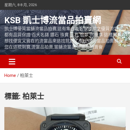
Skip
星期六, 8 8 月, 2026
to
content
KSB 凱士博流當品拍賣網
凱士博優質當舖流當品拍賣,這有集合各店家提供之優質流當品,
都有品質保證 百大名錶 鑽石 珠寶 玉石 翡翠 汽機車 這裡都有
想找便宜又實在的流當品來這找就對了,凱士博流當品拍賣網祝
您在這挖到寶,流當品拍賣,當舖流當品,流當品拍賣會
Home
柏萊士
標籤:
柏萊士