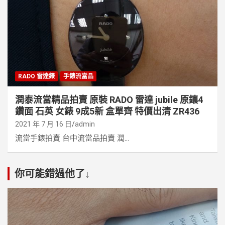
RADO 雷達錶
手錶流當品
潤泰流當精品拍賣 原裝 RADO 雷達 jubile 原鑲4
鑽面 石英 女錶 9成5新 盒單齊 特價出清 ZR436
2021 年 7 月 16 日
admin
流當手錶拍賣 台中流當品拍賣 潤...
你可能錯過他了↓