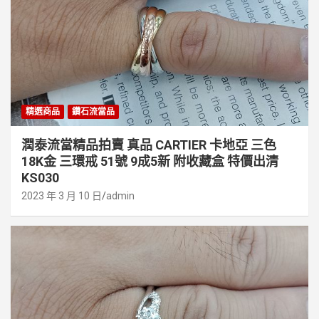
精選商品
鑽石流當品
潤泰流當精品拍賣 真品 CARTIER 卡地亞 三色
18K金 三環戒 51號 9成5新 附收藏盒 特價出清
KS030
2023 年 3 月 10 日
admin