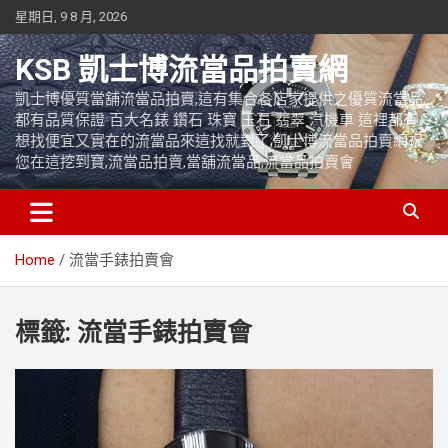
Skip
星期日, 9 8 月, 2026
to
content
KSB 凱士博流當品拍賣網
凱士博優質當舖流當品拍賣,這有集合各店家提供之優質流當品,
都有品質保證 百大名錶 鑽石 珠寶 玉石 翡翠 汽機車 這裡都有
想找便宜又實在的流當品來這找就對了,凱士博流當品拍賣網祝
您在這挖到寶,流當品拍賣,當舖流當品,流當品拍賣會
Home
流當手錶拍賣會
標籤:
流當手錶拍賣會