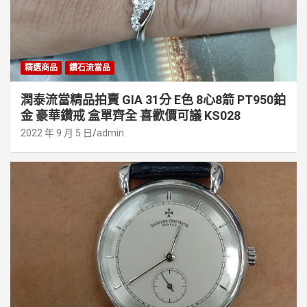
精選商品
鑽石流當品
潤泰流當精品拍賣 GIA 31分 E色 8心8箭 PT950鉑
金 豪華鑽戒 盒單齊全 喜歡價可議 KS028
2022 年 9 月 5 日
admin